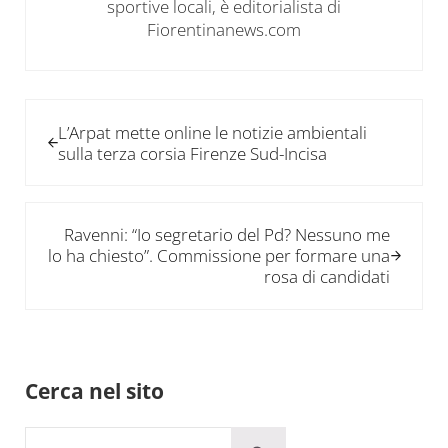
sportive locali, è editorialista di
Fiorentinanews.com
Post precedente:
L’Arpat mette online le notizie ambientali
sulla terza corsia Firenze Sud-Incisa
Post successivo:
Ravenni: “Io segretario del Pd? Nessuno me
lo ha chiesto”. Commissione per formare una
rosa di candidati
Sidebar
Cerca nel sito
Cerca in questo sito web