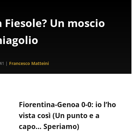
la Fiesole? Un moscio
iagolio
:41
|
Francesco Matteini
Fiorentina-Genoa 0-0: io l’ho
vista così (Un punto e a
capo… Speriamo)