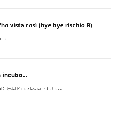
’ho vista così (bye bye rischio B)
eini
n incubo…
sul Crtystal Palace lasciano di stucco