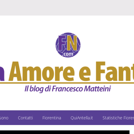
 sono
Contatti
Fiorentina
QuiAntella.it
Statistiche Fiore