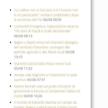
“Le colline non si toccano e il Comune non
è un passacarte”: sindaco soddisfatto dopo
la sentenza del Tar
06/08 08:35
Comunità Energetica, l’opposizione attacca:
“Tre anni di ritardi e stallo decisionale”
06/08 08:13
Bagno a Ripoli entra nel Distretto biologico
del territorio fiorentino: sostegno alle
aziende agricole e alle filiere locali
05/08
13:10
Stanotte autostrada chiusa verso Sud
05/08 11:02
Antella, villa Migliorini si “trasforma” in polo
sportivo
05/08 07:31
Noemi Borrani vola sul podio tricolore: la
grassinese è bronzo ai Campionati Italiani di
nuoto
04/08 14:26
Il ricordo di Edoardo diventa un campo da
basket: Bagno a Ripoli lancia il Piano Sport