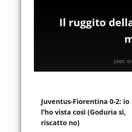
Il ruggito del
m
23/05 10
Juventus-Fiorentina 0-2: io
l’ho vista così (Goduria sì,
riscatto no)