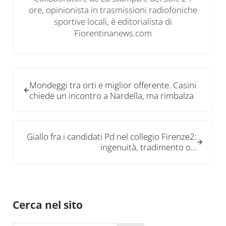
ore, opinionista in trasmissioni radiofoniche
sportive locali, è editorialista di
Fiorentinanews.com
Post precedente:
Mondeggi tra orti e miglior offerente. Casini
chiede un incontro a Nardella, ma rimbalza
Post successivo:
Giallo fra i candidati Pd nel collegio Firenze2:
ingenuità, tradimento o…
Sidebar
Cerca nel sito