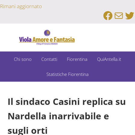
Passa al contenuto principale
Skip to after header navigation
Skip to site footer
Rimani aggiornato
Faceb
Emai
Tw
Un Bar Sport su Fiorentina e Dintorni
Viola Amore e Fantasia
Chi sono
Contatti
Fiorentina
QuiAntella.it
Statistiche Fiorentina
Il sindaco Casini replica su
Nardella inarrivabile e
sugli orti