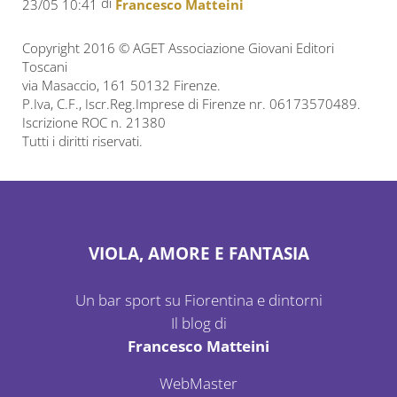
di
23/05 10:41
Francesco Matteini
Copyright 2016 © AGET Associazione Giovani Editori
Toscani
via Masaccio, 161 50132 Firenze.
P.Iva, C.F., Iscr.Reg.Imprese di Firenze nr. 06173570489.
Iscrizione ROC n. 21380
Tutti i diritti riservati.
VIOLA, AMORE E FANTASIA
Un bar sport su Fiorentina e dintorni
Il blog di
Francesco Matteini
WebMaster