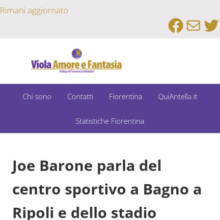
Passa al contenuto principale
Skip to after header navigation
Skip to site footer
Rimani aggiornato
Faceb
Emai
Tw
Un Bar Sport su Fiorentina e Dintorni
Viola Amore e Fantasia
Chi sono
Contatti
Fiorentina
QuiAntella.it
Statistiche Fiorentina
Joe Barone parla del
centro sportivo a Bagno a
Ripoli e dello stadio