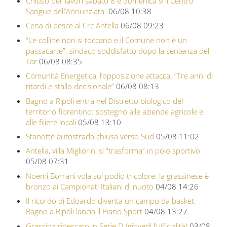
Chiuso per lavori sabato 8 e domenica 9 il Centro
Sangue dell’Annunziata
06/08 10:38
Cena di pesce al Crc Antella
06/08 09:23
“Le colline non si toccano e il Comune non è un
passacarte”: sindaco soddisfatto dopo la sentenza del
Tar
06/08 08:35
Comunità Energetica, l’opposizione attacca: “Tre anni di
ritardi e stallo decisionale”
06/08 08:13
Bagno a Ripoli entra nel Distretto biologico del
territorio fiorentino: sostegno alle aziende agricole e
alle filiere locali
05/08 13:10
Stanotte autostrada chiusa verso Sud
05/08 11:02
Antella, villa Migliorini si “trasforma” in polo sportivo
05/08 07:31
Noemi Borrani vola sul podio tricolore: la grassinese è
bronzo ai Campionati Italiani di nuoto
04/08 14:26
Il ricordo di Edoardo diventa un campo da basket:
Bagno a Ripoli lancia il Piano Sport
04/08 13:27
Grassina ripescato in Serie D (giovedì l’ufficialità)
03/08