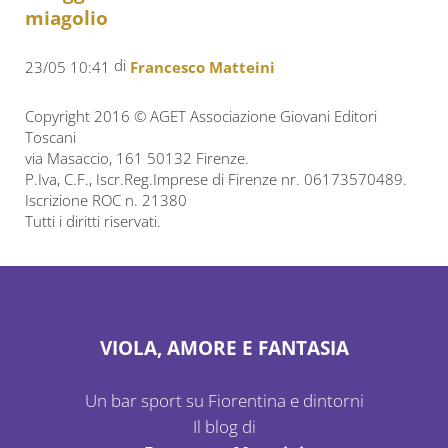
miagolio
di
23/05 10:41
Francesco Matteini
Copyright 2016 © AGET Associazione Giovani Editori
Toscani
via Masaccio, 161 50132 Firenze.
P.Iva, C.F., Iscr.Reg.Imprese di Firenze nr. 06173570489.
Iscrizione ROC n. 21380
Tutti i diritti riservati.
VIOLA, AMORE E FANTASIA
Un bar sport su Fiorentina e dintorni
Il blog di