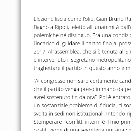
Elezione liscia come l’olio: Gian Bruno R
Bagno a Ripoli, eletto all’ unanimità da
polemiche né distinguo. Era una condizi
l’incarico di guidare il partito fino al 
2017. All’assemblea, che si è tenuta all’S
è intervenuto il segretario metropolitano
traghettare il partito in questo anno e m
“Al congresso non sarò certamente candid
che il partito venga preso in mano da per
avrei sostenuto fin da ora”. Poi è entrato
un sostanziale problema di fiducia, ci son
svolta in sedi non istituzionali. Intendo r
Stemperare i conflitti interni è il mio pr
costituzione di una segreteria unitaria che