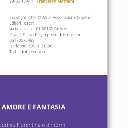
di
23/05 10:41
Francesco Matteini
Copyright 2016 © AGET Associazione Giovani
Editori Toscani
via Masaccio, 161 50132 Firenze.
P.Iva, C.F., Iscr.Reg.Imprese di Firenze nr.
06173570489.
Iscrizione ROC n. 21380
Tutti i diritti riservati.
, AMORE E FANTASIA
ort su Fiorentina e dintorni