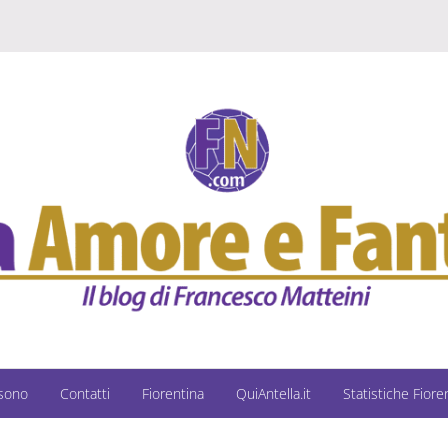
 sono
Contatti
Fiorentina
QuiAntella.it
Statistiche Fiore