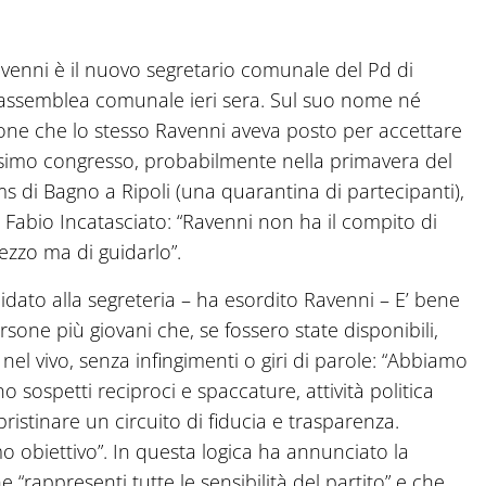
avenni è il nuovo segretario comunale del Pd di
ll’assemblea comunale ieri sera. Sul suo nome né
one che lo stesso Ravenni aveva posto per accettare
prossimo congresso, probabilmente nella primavera del
ms di Bagno a Ripoli (una quarantina di partecipanti),
 Fabio Incatasciato: “Ravenni non ha il compito di
ezzo ma di guidarlo”.
ato alla segreteria – ha esordito Ravenni – E’ bene
sone più giovani che, se fossero state disponibili,
 nel vivo, senza infingimenti o giri di parole: “Abbiamo
o sospetti reciproci e spaccature, attività politica
ipristinare un circuito di fiducia e trasparenza.
imo obiettivo”. In questa logica ha annunciato la
 “rappresenti tutte le sensibilità del partito” e che