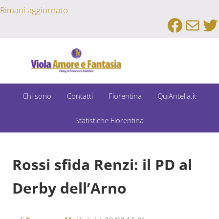
Passa al contenuto principale
Skip to after header navigation
Skip to site footer
Rimani aggiornato
Faceb
Emai
Tw
Un Bar Sport su Fiorentina e Dintorni
Viola Amore e Fantasia
Chi sono
Contatti
Fiorentina
QuiAntella.it
Statistiche Fiorentina
Rossi sfida Renzi: il PD al
Derby dell’Arno