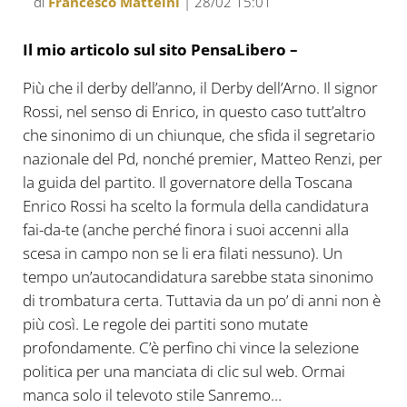
di
Francesco Matteini
| 28/02 15:01
Il mio articolo sul sito PensaLibero –
Più che il derby dell’anno, il Derby dell’Arno. Il signor
Rossi, nel senso di Enrico, in questo caso tutt’altro
che sinonimo di un chiunque, che sfida il segretario
nazionale del Pd, nonché premier, Matteo Renzi, per
la guida del partito. Il governatore della Toscana
Enrico Rossi ha scelto la formula della candidatura
fai-da-te (anche perché finora i suoi accenni alla
scesa in campo non se li era filati nessuno). Un
tempo un’autocandidatura sarebbe stata sinonimo
di trombatura certa. Tuttavia da un po’ di anni non è
più così. Le regole dei partiti sono mutate
profondamente. C’è perfino chi vince la selezione
politica per una manciata di clic sul web. Ormai
manca solo il televoto stile Sanremo…