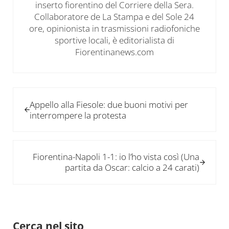
inserto fiorentino del Corriere della Sera.
Collaboratore de La Stampa e del Sole 24
ore, opinionista in trasmissioni radiofoniche
sportive locali, è editorialista di
Fiorentinanews.com
Post precedente:
Appello alla Fiesole: due buoni motivi per
interrompere la protesta
Post successivo:
Fiorentina-Napoli 1-1: io l’ho vista così (Una
partita da Oscar: calcio a 24 carati)
Sidebar
Cerca nel sito