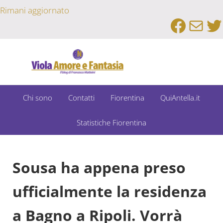
Passa al contenuto principale
Skip to after header navigation
Skip to site footer
Rimani aggiornato
Faceb
Emai
Tw
Un Bar Sport su Fiorentina e Dintorni
Viola Amore e Fantasia
Chi sono
Contatti
Fiorentina
QuiAntella.it
Statistiche Fiorentina
Sousa ha appena preso
ufficialmente la residenza
a Bagno a Ripoli. Vorrà