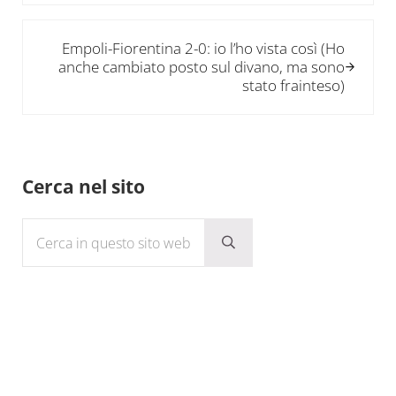
Post successivo:
Empoli-Fiorentina 2-0: io l’ho vista così (Ho
anche cambiato posto sul divano, ma sono
stato frainteso)
Sidebar
Cerca nel sito
Cerca in questo sito web
Submit search