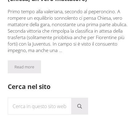
Primo tempo alla valeriana, secondo al peperoncino. A
rompere un equilibrio sonnolento ci pensa Chiesa, vero
mattatore della gara, nonostante una prima parte abulica.
Seconda vittoria che rimpolpa la classifica in attesa della
trasferta (solitamente priobitiva anche per Fiorentine più
forti) con la Juventus. In campo si è visto il consuento
impegno, ma anche una …
Read more
Fiorentina-Bologna 2-1: io l’ho vista così (Chiesa, un vero mattat
Sidebar
Cerca nel sito
Cerca in questo sito web
Submit search