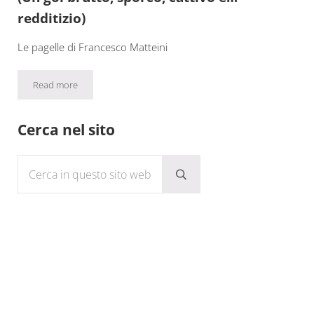
redditizio)
Le pagelle di Francesco Matteini
Read more
Fiorentina-Verona 1-0: io l’ho vista così (Un gol brutto, sporco, c
Sidebar
Cerca nel sito
Cerca in questo sito web
Submit search