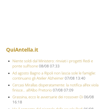
QuiAntella.it
Niente soldi dal Ministero: rinviati i progetti Redi e
ponte sull’Isone
08/08 07:33
Ad agosto Bagno a Ripoli non lascia sole le famiglie:
continuano gli Atelier Alzheimer
07/08 13:40
Cercasi Mirallas disperatamente: la notifica all’ex viola
finisce… all’Albo Pretorio
07/08 07:09
Grassina, ecco le avversarie dei rossover-Di
06/08
16:18
Via il cemento dal piazzale della scuola Redi
06/08