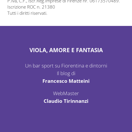
P.Iva, C.F., Iscr.Reg.Imprese di Firenze nr. 06173570489.
Iscrizione ROC n. 21380
Tutti i diritti riservati.
VIOLA, AMORE E FANTASIA
Un bar sport su Fiorentina e dintorni
Il blog di
Francesco Matteini
WebMaster
Claudio Tirinnanzi