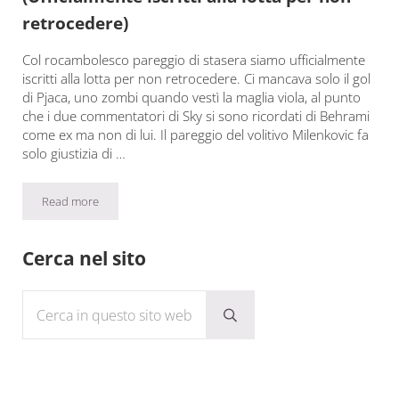
retrocedere)
Col rocambolesco pareggio di stasera siamo ufficialmente
iscritti alla lotta per non retrocedere. Ci mancava solo il gol
di Pjaca, uno zombi quando vestì la maglia viola, al punto
che i due commentatori di Sky si sono ricordati di Behrami
come ex ma non di lui. Il pareggio del volitivo Milenkovic fa
solo giustizia di …
Read more
Fiorentina-Genoa 1-1: io l’ho vista così (Ufficialmente iscritti all
Sidebar
Cerca nel sito
Cerca in questo sito web
Submit search