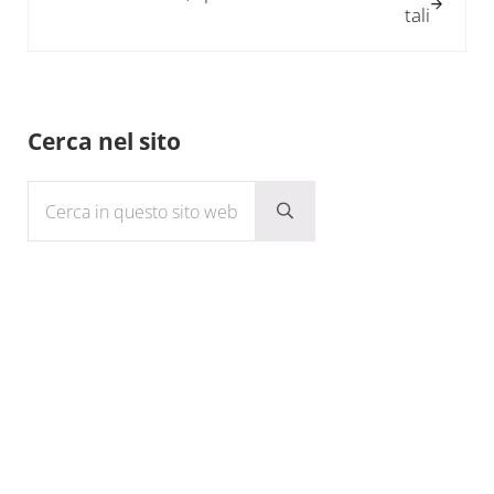
tali
Sidebar
Cerca nel sito
Cerca in questo sito web
Submit search