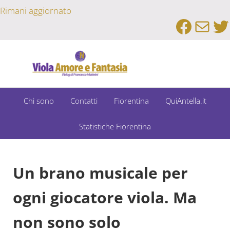
Passa al contenuto principale
Skip to after header navigation
Skip to site footer
Rimani aggiornato
Faceb
Emai
Tw
Un Bar Sport su Fiorentina e Dintorni
Viola Amore e Fantasia
Chi sono
Contatti
Fiorentina
QuiAntella.it
Statistiche Fiorentina
Un brano musicale per
ogni giocatore viola. Ma
non sono solo