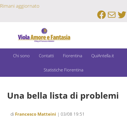
Passa al contenuto principale
Skip to after header navigation
Skip to site footer
Rimani aggiornato
Faceb
Emai
Tw
Un Bar Sport su Fiorentina e Dintorni
Viola Amore e Fantasia
Chi sono
Contatti
Fiorentina
QuiAntella.it
Statistiche Fiorentina
Una bella lista di problemi
di
Francesco Matteini
| 03/08 19:51