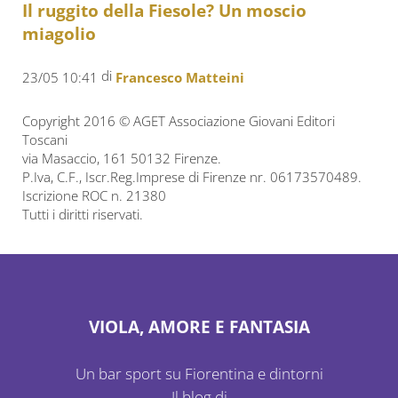
Il ruggito della Fiesole? Un moscio
miagolio
di
23/05 10:41
Francesco Matteini
Copyright 2016 © AGET Associazione Giovani Editori
Toscani
via Masaccio, 161 50132 Firenze.
P.Iva, C.F., Iscr.Reg.Imprese di Firenze nr. 06173570489.
Iscrizione ROC n. 21380
Tutti i diritti riservati.
VIOLA, AMORE E FANTASIA
Un bar sport su Fiorentina e dintorni
Il blog di