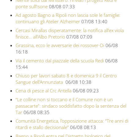
ponte sull’Isone
08/08 07:33
Ad agosto Bagno a Ripoli non lascia sole le famiglie:
continuano gli Atelier Alzheimer
07/08 13:40
Cercasi Mirallas disperatamente: la notifica all’ex viola
finisce… all’Albo Pretorio
07/08 07:09
Grassina, ecco le avversarie dei rossover-Di
06/08
16:18
Via il cemento dal piazzale della scuola Redi
06/08
15:44
Chiuso per lavori sabato 8 e domenica 9 il Centro
Sangue dell’Annunziata
06/08 10:38
Cena di pesce al Crc Antella
06/08 09:23
“Le colline non si toccano e il Comune non è un
passacarte”: sindaco soddisfatto dopo la sentenza del
Tar
06/08 08:35
Comunità Energetica, l’opposizione attacca: “Tre anni di
ritardi e stallo decisionale”
06/08 08:13
Bagno a Ripoli entra nel Distretto biologico del