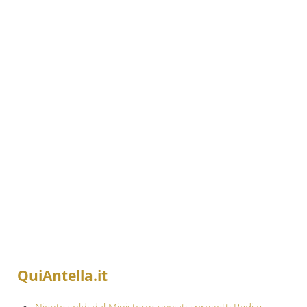
QuiAntella.it
Niente soldi dal Ministero: rinviati i progetti Redi e