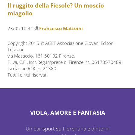
Il ruggito della Fiesole? Un moscio
miagolio
di
23/05 10:41
Francesco Matteini
Copyright 2016 © AGET Associazione Giovani Editori
Toscani
via Masaccio, 161 50132 Firenze.
P.Iva, C.F., Iscr.Reg.Imprese di Firenze nr. 06173570489.
Iscrizione ROC n. 21380
Tutti i diritti riservati.
VIOLA, AMORE E FANTASIA
Un bar sport su Fiorentina e dintorni