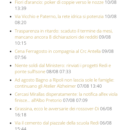
Fiori d’arancio: poker di coppie verso le nozze
10/08
13:39
Via Vicchio e Paterno, la rete idrica si potenzia
10/08
08:20
Trasparenza in ritardo: scaduto il termine da mesi,
mancano ancora 8 dichiarazioni dei redditi
09/08
10:15
Cena Ferragosto in compagnia al Crc Antella
09/08
07:56
Niente soldi dal Ministero: rinviati i progetti Redi e
ponte sull’Isone
08/08 07:33
Ad agosto Bagno a Ripoli non lascia sole le famiglie:
continuano gli Atelier Alzheimer
07/08 13:40
Cercasi Mirallas disperatamente: la notifica all’ex viola
finisce… all’Albo Pretorio
07/08 07:09
Grassina, ecco le avversarie dei rossover-Di
06/08
16:18
Via il cemento dal piazzale della scuola Redi
06/08
15:44