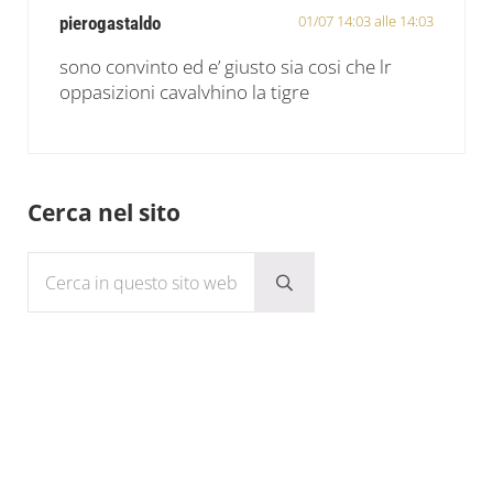
01/07 14:03 alle 14:03
pierogastaldo
sono convinto ed e’ giusto sia cosi che lr
oppasizioni cavalvhino la tigre
Sidebar
Cerca nel sito
Cerca in questo sito web
Submit search