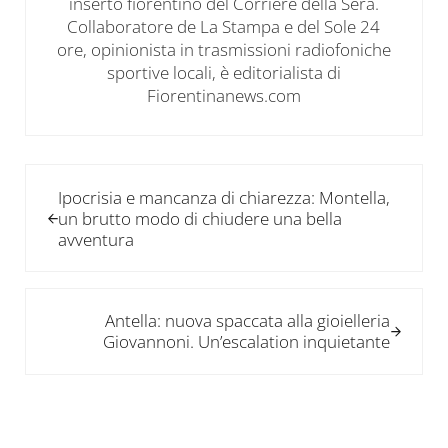
inserto fiorentino del Corriere della Sera.
Collaboratore de La Stampa e del Sole 24
ore, opinionista in trasmissioni radiofoniche
sportive locali, è editorialista di
Fiorentinanews.com
Post precedente:
Ipocrisia e mancanza di chiarezza: Montella,
un brutto modo di chiudere una bella
avventura
Post successivo:
Antella: nuova spaccata alla gioielleria
Giovannoni. Un’escalation inquietante
Interazioni del lettore