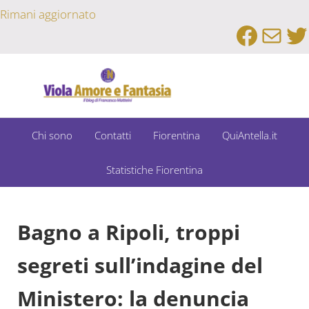
Passa al contenuto principale
Skip to after header navigation
Skip to site footer
Rimani aggiornato
Faceb
Emai
Tw
Un Bar Sport su Fiorentina e Dintorni
Viola Amore e Fantasia
Chi sono
Contatti
Fiorentina
QuiAntella.it
Statistiche Fiorentina
Bagno a Ripoli, troppi
segreti sull’indagine del
Ministero: la denuncia