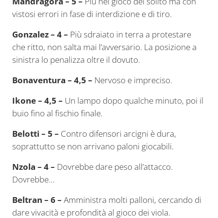
Mandragora – 5 –
Più nel gioco del solito ma con
vistosi errori in fase di interdizione e di tiro.
Gonzalez – 4 –
Più sdraiato in terra a protestare
che ritto, non salta mai l’avversario. La posizione a
sinistra lo penalizza oltre il dovuto.
Bonaventura – 4,5 –
Nervoso e impreciso.
Ikone – 4,5 –
Un lampo dopo qualche minuto, poi il
buio fino al fischio finale.
Belotti – 5 –
Contro difensori arcigni è dura,
soprattutto se non arrivano paloni giocabili.
Nzola – 4 –
Dovrebbe dare peso all’attacco.
Dovrebbe…
Beltran – 6 –
Amministra molti palloni, cercando di
dare vivacità e profondità al gioco dei viola.