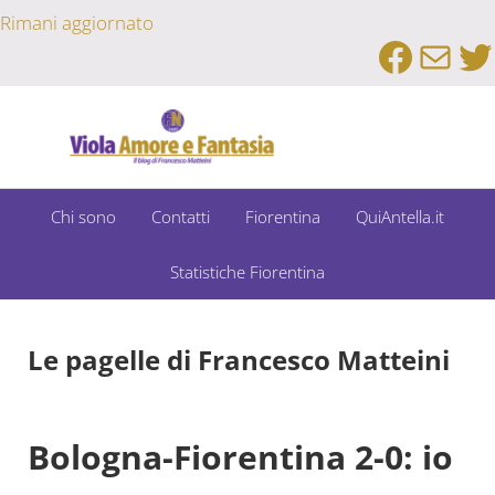
Passa al contenuto principale
Skip to after header navigation
Skip to site footer
Rimani aggiornato
Faceb
Emai
Tw
Un Bar Sport su Fiorentina e Dintorni
Viola Amore e Fantasia
Chi sono
Contatti
Fiorentina
QuiAntella.it
Statistiche Fiorentina
Le pagelle di Francesco Matteini
Bologna-Fiorentina 2-0: io