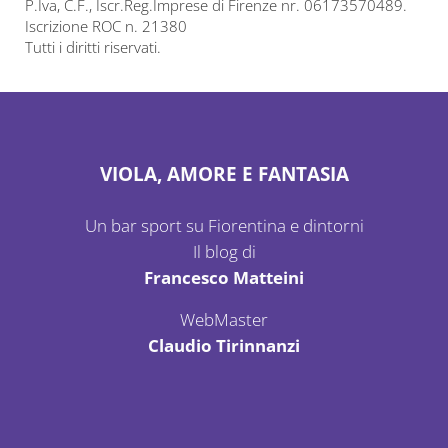
P.Iva, C.F., Iscr.Reg.Imprese di Firenze nr. 06173570489.
Iscrizione ROC n. 21380
Tutti i diritti riservati.
VIOLA, AMORE E FANTASIA
Un bar sport su Fiorentina e dintorni
Il blog di
Francesco Matteini
WebMaster
Claudio Tirinnanzi