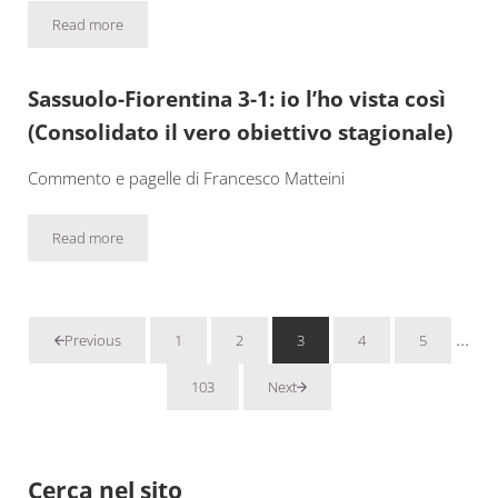
Read more
Fiorentina-Dinamo Kiev 2-1: io l’ho vista così (Si è acceso un fi
Sassuolo-Fiorentina 3-1: io l’ho vista così
(Consolidato il vero obiettivo stagionale)
Commento e pagelle di Francesco Matteini
Read more
Sassuolo-Fiorentina 3-1: io l’ho vista così (Consolidato il vero ob
Pagi
…
1
2
3
4
5
Previous
Pagina
Pagina
Pagina
Pagina
Pagina
103
Next
Pagina
Sidebar
Cerca nel sito