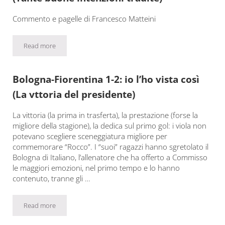
Commento e pagelle di Francesco Matteini
Read more
Fiorentina-Cagliari 1-2: io l’ho vista così (Tante buone intenzioni 
Bologna-Fiorentina 1-2: io l’ho vista così
(La vttoria del presidente)
La vittoria (la prima in trasferta), la prestazione (forse la
migliore della stagione), la dedica sul primo gol: i viola non
potevano scegliere sceneggiatura migliore per
commemorare “Rocco”. I “suoi” ragazzi hanno sgretolato il
Bologna di Italiano, l’allenatore che ha offerto a Commisso
le maggiori emozioni, nel primo tempo e lo hanno
contenuto, tranne gli …
Read more
Bologna-Fiorentina 1-2: io l’ho vista così (La vttoria del presiden