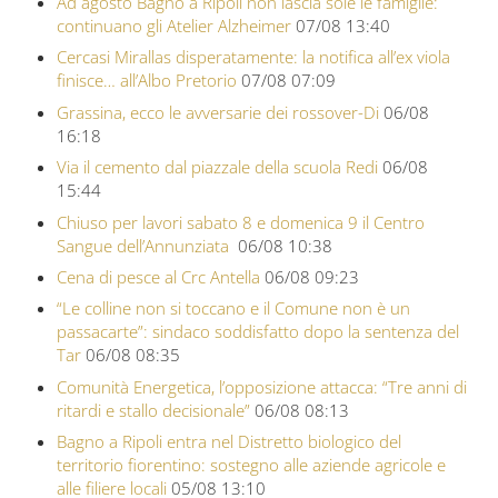
Ad agosto Bagno a Ripoli non lascia sole le famiglie:
continuano gli Atelier Alzheimer
07/08 13:40
Cercasi Mirallas disperatamente: la notifica all’ex viola
finisce… all’Albo Pretorio
07/08 07:09
Grassina, ecco le avversarie dei rossover-Di
06/08
16:18
Via il cemento dal piazzale della scuola Redi
06/08
15:44
Chiuso per lavori sabato 8 e domenica 9 il Centro
Sangue dell’Annunziata
06/08 10:38
Cena di pesce al Crc Antella
06/08 09:23
“Le colline non si toccano e il Comune non è un
passacarte”: sindaco soddisfatto dopo la sentenza del
Tar
06/08 08:35
Comunità Energetica, l’opposizione attacca: “Tre anni di
ritardi e stallo decisionale”
06/08 08:13
Bagno a Ripoli entra nel Distretto biologico del
territorio fiorentino: sostegno alle aziende agricole e
alle filiere locali
05/08 13:10