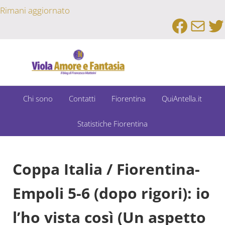
Passa al contenuto principale
Skip to after header navigation
Skip to site footer
Rimani aggiornato
Faceb
Emai
Tw
Un Bar Sport su Fiorentina e Dintorni
Viola Amore e Fantasia
Chi sono
Contatti
Fiorentina
QuiAntella.it
Statistiche Fiorentina
Coppa Italia / Fiorentina-
Empoli 5-6 (dopo rigori): io
l’ho vista così (Un aspetto