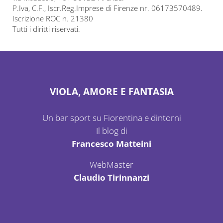
P.Iva, C.F., Iscr.Reg.Imprese di Firenze nr. 06173570489.
Iscrizione ROC n. 21380
Tutti i diritti riservati.
VIOLA, AMORE E FANTASIA
Un bar sport su Fiorentina e dintorni
Il blog di
Francesco Matteini
WebMaster
Claudio Tirinnanzi