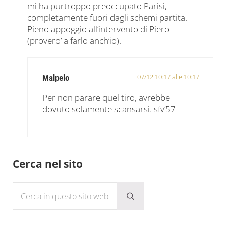
mi ha purtroppo preoccupato Parisi,
completamente fuori dagli schemi partita.
Pieno appoggio all’intervento di Piero
(provero’ a farlo anch’io).
07/12 10:17 alle 10:17
Malpelo
Per non parare quel tiro, avrebbe
dovuto solamente scansarsi. sfv’57
Sidebar
Cerca nel sito
Cerca in questo sito web
Submit search