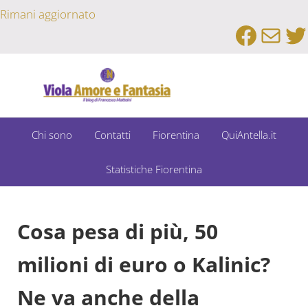
Passa al contenuto principale
Skip to after header navigation
Skip to site footer
Rimani aggiornato
Faceb
Emai
Tw
Un Bar Sport su Fiorentina e Dintorni
Viola Amore e Fantasia
Chi sono
Contatti
Fiorentina
QuiAntella.it
Statistiche Fiorentina
Cosa pesa di più, 50
milioni di euro o Kalinic?
Ne va anche della