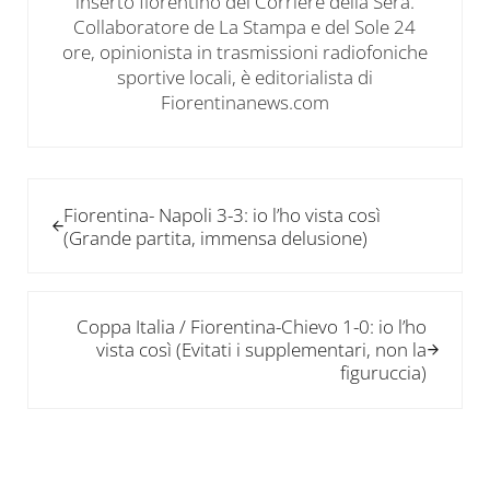
inserto fiorentino del Corriere della Sera.
Collaboratore de La Stampa e del Sole 24
ore, opinionista in trasmissioni radiofoniche
sportive locali, è editorialista di
Fiorentinanews.com
Post precedente:
Fiorentina- Napoli 3-3: io l’ho vista così
(Grande partita, immensa delusione)
Post successivo:
Coppa Italia / Fiorentina-Chievo 1-0: io l’ho
vista così (Evitati i supplementari, non la
figuruccia)
Interazioni del lettore