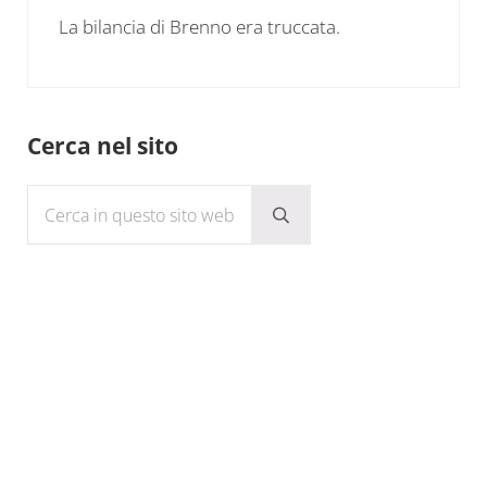
La bilancia di Brenno era truccata.
Sidebar
Cerca nel sito
Cerca in questo sito web
Submit search