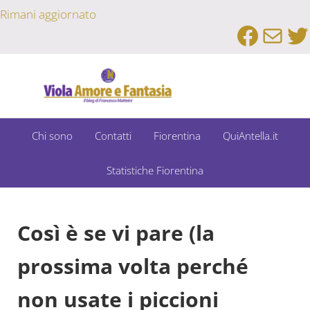
Passa al contenuto principale
Skip to after header navigation
Skip to site footer
Rimani aggiornato
Faceb
Emai
Tw
Un Bar Sport su Fiorentina e Dintorni
Viola Amore e Fantasia
Chi sono
Contatti
Fiorentina
QuiAntella.it
Statistiche Fiorentina
Così è se vi pare (la
prossima volta perché
non usate i piccioni