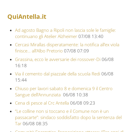
QuiAntella.it
Ad agosto Bagno a Ripoli non lascia sole le famiglie:
continuano gli Atelier Alzheimer
07/08 13:40
Cercasi Mirallas disperatamente: la notifica all’ex viola
finisce… all’Albo Pretorio
07/08 07:09
Grassina, ecco le avversarie dei rossover-Di
06/08
16:18
Via il cemento dal piazzale della scuola Redi
06/08
15:44
Chiuso per lavori sabato 8 e domenica 9 il Centro
Sangue dell’Annunziata
06/08 10:38
Cena di pesce al Crc Antella
06/08 09:23
“Le colline non si toccano e il Comune non è un
passacarte”: sindaco soddisfatto dopo la sentenza del
Tar
06/08 08:35
Comunità Energetica, l’opposizione attacca: “Tre anni di