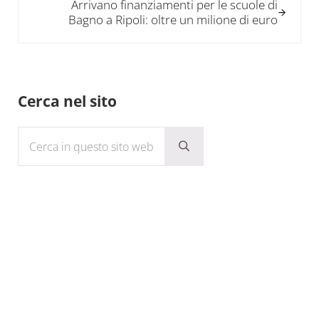
Arrivano finanziamenti per le scuole di
Bagno a Ripoli: oltre un milione di euro
Sidebar
Cerca nel sito
Cerca in questo sito web
Submit search