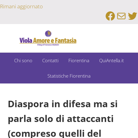
Passa al contenuto principale
Skip to after header navigation
Skip to site footer
Rimani aggiornato
Faceb
Emai
Tw
Un Bar Sport su Fiorentina e Dintorni
Viola Amore e Fantasia
Chi sono
Contatti
Fiorentina
QuiAntella.it
Statistiche Fiorentina
Diaspora in difesa ma si
parla solo di attaccanti
(compreso quelli del