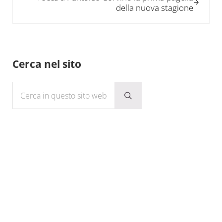
della nuova stagione
Sidebar
Cerca nel sito
Cerca in questo sito web
Submit search