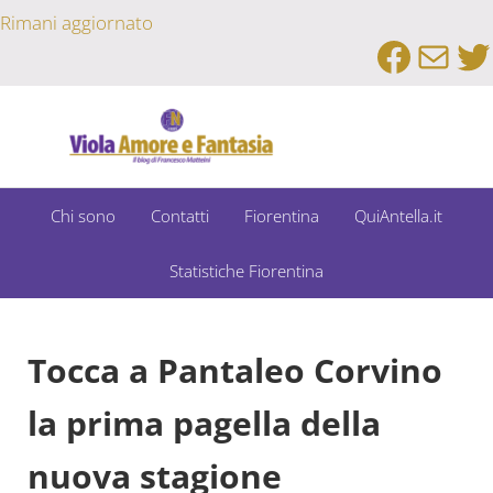
Passa al contenuto principale
Skip to after header navigation
Skip to site footer
Rimani aggiornato
Faceb
Emai
Tw
Un Bar Sport su Fiorentina e Dintorni
Viola Amore e Fantasia
Chi sono
Contatti
Fiorentina
QuiAntella.it
Statistiche Fiorentina
Tocca a Pantaleo Corvino
la prima pagella della
nuova stagione