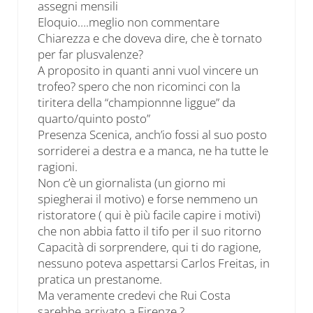
assegni mensili
Eloquio….meglio non commentare
Chiarezza e che doveva dire, che è tornato
per far plusvalenze?
A proposito in quanti anni vuol vincere un
trofeo? spero che non ricominci con la
tiritera della “championnne liggue” da
quarto/quinto posto”
Presenza Scenica, anch’io fossi al suo posto
sorriderei a destra e a manca, ne ha tutte le
ragioni.
Non c’è un giornalista (un giorno mi
spiegherai il motivo) e forse nemmeno un
ristoratore ( qui è più facile capire i motivi)
che non abbia fatto il tifo per il suo ritorno
Capacità di sorprendere, qui ti do ragione,
nessuno poteva aspettarsi Carlos Freitas, in
pratica un prestanome.
Ma veramente credevi che Rui Costa
sarebbe arrivato a Firenze ?