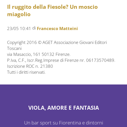
Il ruggito della Fiesole? Un moscio
miagolio
di
23/05 10:41
Francesco Matteini
Copyright 2016 © AGET Associazione Giovani Editori
Toscani
via Masaccio, 161 50132 Firenze.
P.Iva, C.F., Iscr.Reg.Imprese di Firenze nr. 06173570489.
Iscrizione ROC n. 21380
Tutti i diritti riservati.
VIOLA, AMORE E FANTASIA
Un bar sport su Fiorentina e dintorni