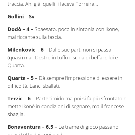
traccia. Ah, già, quelli li faceva Torreira…
Gollini
–
Sv
Dodò – 4 –
Spaesato, poco in sintonia con Ikone,
mai ficcante sulla fascia.
Milenkovic
–
6
– Dalle sue parti non si passa
(quasi) mai. Destro in tuffo rischia di beffare lui e
Quarta.
Quarta
–
5
– Dà sempre l’impressione di essere in
difficoltà. Lanci sballati.
Terzic
–
6
– Parte timido ma poi si fa più sfrontato e
mette Ikoné in condizioni di segnare, ma il francese
sbaglia.
Bonaventura
–
6,5
– Le trame di gioco passano
quasi tutte dai suoi piedi.