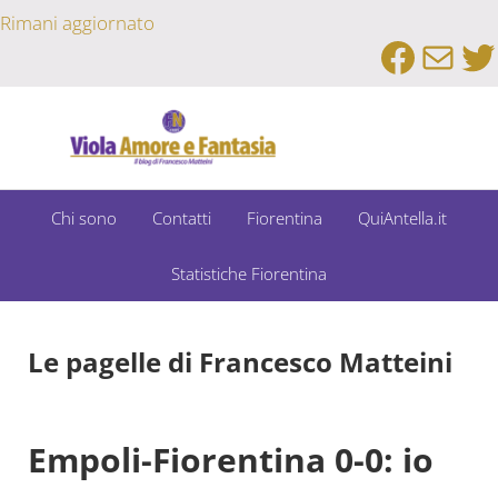
Passa al contenuto principale
Skip to after header navigation
Skip to site footer
Rimani aggiornato
Faceb
Emai
Tw
Un Bar Sport su Fiorentina e Dintorni
Viola Amore e Fantasia
Chi sono
Contatti
Fiorentina
QuiAntella.it
Statistiche Fiorentina
Le pagelle di Francesco Matteini
Empoli-Fiorentina 0-0: io