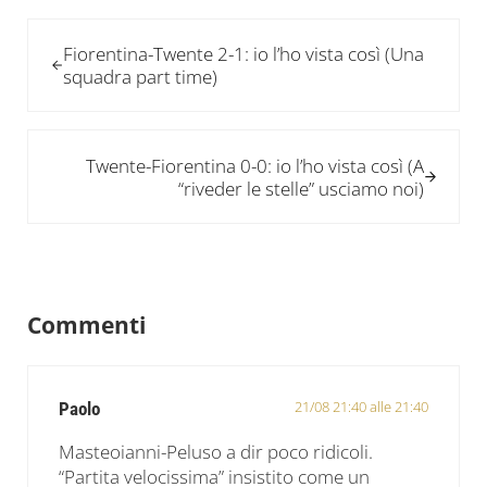
Post precedente:
Fiorentina-Twente 2-1: io l’ho vista così (Una
squadra part time)
Post successivo:
Twente-Fiorentina 0-0: io l’ho vista così (A
“riveder le stelle” usciamo noi)
Interazioni del lettore
Commenti
21/08 21:40 alle 21:40
Paolo
Masteoianni-Peluso a dir poco ridicoli.
“Partita velocissima” insistito come un