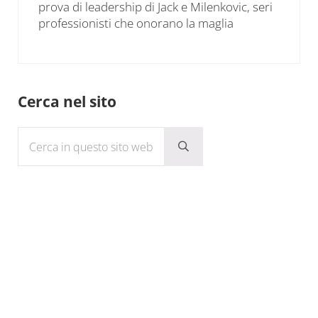
prova di leadership di Jack e Milenkovic, seri
professionisti che onorano la maglia
Sidebar
Cerca nel sito
Cerca in questo sito web
Submit search