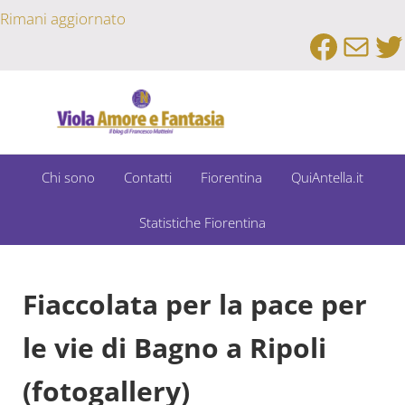
Passa al contenuto principale
Skip to after header navigation
Skip to site footer
Rimani aggiornato
Faceb
Emai
Tw
Un Bar Sport su Fiorentina e Dintorni
Viola Amore e Fantasia
Chi sono
Contatti
Fiorentina
QuiAntella.it
Statistiche Fiorentina
Fiaccolata per la pace per
le vie di Bagno a Ripoli
(fotogallery)