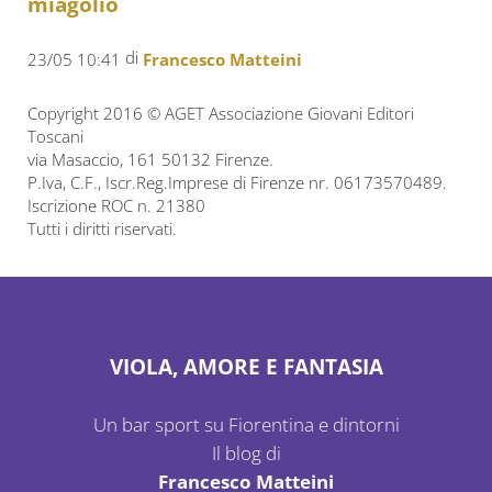
miagolio
di
23/05 10:41
Francesco Matteini
Copyright 2016 © AGET Associazione Giovani Editori
Toscani
via Masaccio, 161 50132 Firenze.
P.Iva, C.F., Iscr.Reg.Imprese di Firenze nr. 06173570489.
Iscrizione ROC n. 21380
Tutti i diritti riservati.
VIOLA, AMORE E FANTASIA
Un bar sport su Fiorentina e dintorni
Il blog di
Francesco Matteini