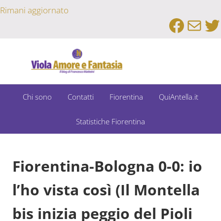
Passa al contenuto principale
Skip to after header navigation
Skip to site footer
Rimani aggiornato
Faceb
Emai
Tw
Un Bar Sport su Fiorentina e Dintorni
Viola Amore e Fantasia
Chi sono
Contatti
Fiorentina
QuiAntella.it
Statistiche Fiorentina
Fiorentina-Bologna 0-0: io
l’ho vista così (Il Montella
bis inizia peggio del Pioli