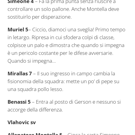
Simeone 4
– Fa la prima punta senza riuscire a
controllare un solo pallone. Anche Montella deve
sostituirlo per disperazione.
Muriel 5
– Ciccio, diamoci una sveglia! Primo tempo
in letargo. Ripresa in cui sfodera colpi di classe,
colpisce un palo e dimostra che quando si impegna
è un pericolo costante per le difese avversarie.
Quando si impegna…
Mirallas 7
– Il suo ingresso in campo cambia la
fisionomia della squadra: mette un po’ di pepe su
una squadra pollo lesso.
Benassi 5
– Entra al posto di Gerson e nessuno si
accorge della differenza.
Vlahovic sv
Allenatore Montella 5
– Gioca la carta Simeone