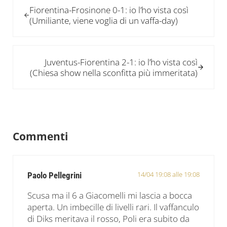
Fiorentina-Frosinone 0-1: io l’ho vista così
(Umiliante, viene voglia di un vaffa-day)
Post successivo:
Juventus-Fiorentina 2-1: io l’ho vista così
(Chiesa show nella sconfitta più immeritata)
Interazioni del lettore
Commenti
14/04 19:08 alle 19:08
Paolo Pellegrini
Scusa ma il 6 a Giacomelli mi lascia a bocca
aperta. Un imbecille di livelli rari. Il vaffanculo
di Diks meritava il rosso, Poli era subito da