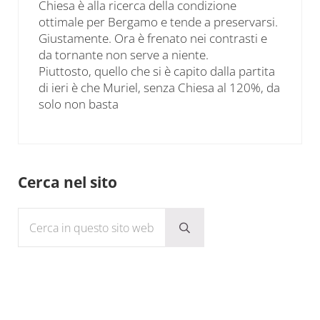
Chiesa è alla ricerca della condizione
ottimale per Bergamo e tende a preservarsi.
Giustamente. Ora è frenato nei contrasti e
da tornante non serve a niente.
Piuttosto, quello che si è capito dalla partita
di ieri è che Muriel, senza Chiesa al 120%, da
solo non basta
Sidebar
Cerca nel sito
Cerca in questo sito web
Submit search