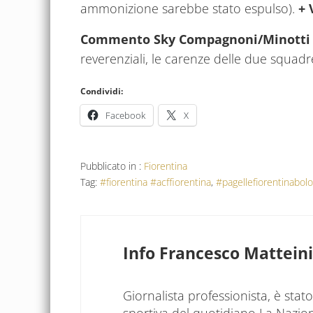
ammonizione sarebbe stato espulso).
+ 
Commento Sky Compagnoni/Minott
reverenziali, le carenze delle due squadre
Condividi:
Facebook
X
Pubblicato in :
Fiorentina
Tag:
#fiorentina #acffiorentina
,
#pagellefiorentinabol
Info
Francesco Matteini
Giornalista professionista, è sta