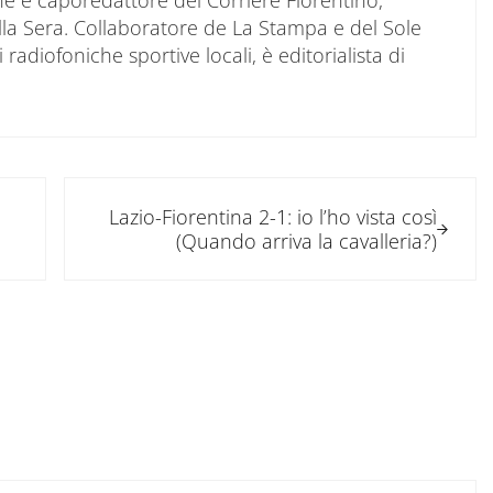
ne e caporedattore del Corriere Fiorentino,
ella Sera. Collaboratore de La Stampa e del Sole
 radiofoniche sportive locali, è editorialista di
Post successivo:
Lazio-Fiorentina 2-1: io l’ho vista così
(Quando arriva la cavalleria?)
tore