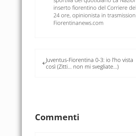
sportiva del quotidiano La Nazio
inserto fiorentino del Corriere d
24 ore, opinionista in trasmissioni
Fiorentinanews.com
Post precedente:
Juventus-Fiorentina 0-3: io l’ho vista
così (Zitti… non mi svegliate…)
Interazioni del let
Commenti