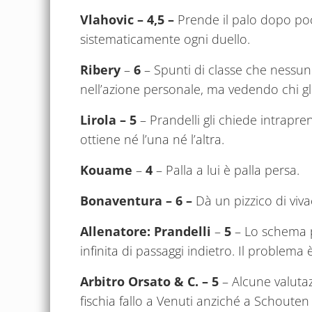
Vlahovic
– 4,5 –
Prende il palo dopo poc
sistematicamente ogni duello.
Ribery
–
6
– Spunti di classe che nessuno
nell’azione personale, ma vedendo chi gli 
Lirola – 5
– Prandelli gli chiede intrapr
ottiene né l’una né l’altra.
Kouame
–
4
– Palla a lui è palla persa.
Bonaventura – 6 –
Dà un pizzico di vivac
Allenatore: Prandelli
–
5
– Lo schema p
infinita di passaggi indietro. Il problema
Arbitro Orsato & C. – 5
– Alcune valuta
fischia fallo a Venuti anziché a Schouten