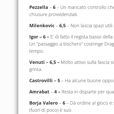
Pezzella
–
6
– Un mancato controllo che
chiusure provvidenziali.
Milenkovic
–
6,5
– Non lascia spazi utili
Igor –
6 –
E’ di fatto il regista basso del
Un “passaggio a bischero” costringe Drago
tempo.
Venuti – 6,5 –
Molto attivo sulla fascia 
grinta.
Castrovilli – 5
– Ha alcune buone opport
Amrabat
–
4 –
Resta in disparte per qua
Borja Valero
–
6
– Dà ordine al gioco e si
(fuori di poco) è suo.