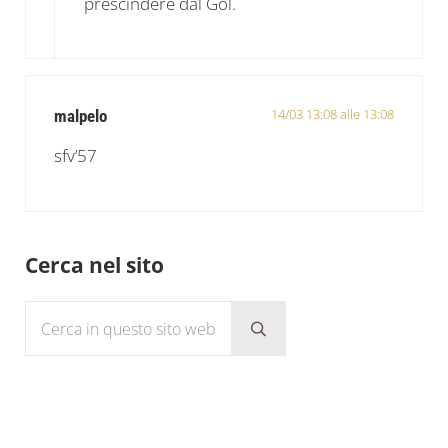
prescindere dal Gol.
14/03 13:08 alle 13:08
malpelo
sfv’57
Sidebar
Cerca nel sito
Cerca in questo sito web
Submit search