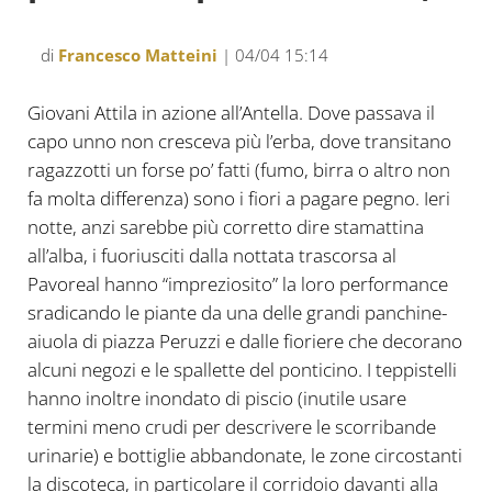
di
Francesco Matteini
| 04/04 15:14
Giovani Attila in azione all’Antella. Dove passava il
capo unno non cresceva più l’erba, dove transitano
ragazzotti un forse po’ fatti (fumo, birra o altro non
fa molta differenza) sono i fiori a pagare pegno. Ieri
notte, anzi sarebbe più corretto dire stamattina
all’alba, i fuoriusciti dalla nottata trascorsa al
Pavoreal hanno “impreziosito” la loro performance
sradicando le piante da una delle grandi panchine-
aiuola di piazza Peruzzi e dalle fioriere che decorano
alcuni negozi e le spallette del ponticino. I teppistelli
hanno inoltre inondato di piscio (inutile usare
termini meno crudi per descrivere le scorribande
urinarie) e bottiglie abbandonate, le zone circostanti
la discoteca, in particolare il corridoio davanti alla