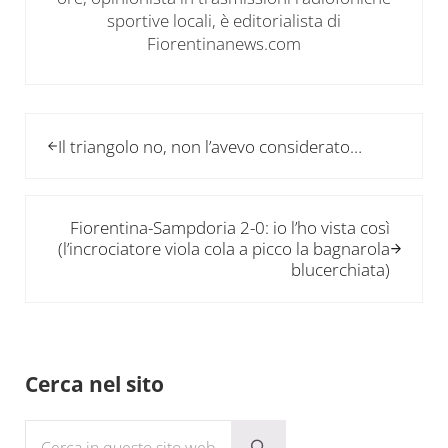
sportive locali, è editorialista di
Fiorentinanews.com
Post precedente:
Il triangolo no, non l’avevo considerato…
Post successivo:
Fiorentina-Sampdoria 2-0: io l’ho vista così
(l’incrociatore viola cola a picco la bagnarola
blucerchiata)
Sidebar
Cerca nel sito
Cerca in questo sito web