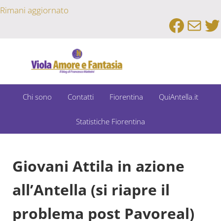
Passa al contenuto principale
Skip to after header navigation
Skip to site footer
Rimani aggiornato
Faceb
Emai
Tw
Un Bar Sport su Fiorentina e Dintorni
Viola Amore e Fantasia
Chi sono
Contatti
Fiorentina
QuiAntella.it
Statistiche Fiorentina
Giovani Attila in azione
all’Antella (si riapre il
problema post Pavoreal)