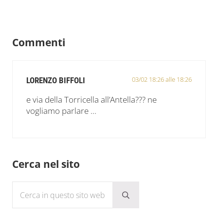
Interazioni del lettore
Commenti
03/02 18:26 alle 18:26
LORENZO BIFFOLI
e via della Torricella all’Antella??? ne
vogliamo parlare …
Sidebar
Cerca nel sito
Cerca in questo sito web
Submit search