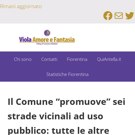
Passa al contenuto principale
Skip to after header navigation
Skip to site footer
Rimani aggiornato
Faceb
Emai
Tw
Un Bar Sport su Fiorentina e Dintorni
Viola Amore e Fantasia
Chi sono
Contatti
Fiorentina
QuiAntella.it
Statistiche Fiorentina
Il Comune “promuove” sei
strade vicinali ad uso
pubblico: tutte le altre