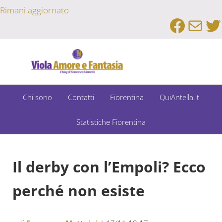
Passa al contenuto principale
Skip to after header navigation
Skip to site footer
Rimani aggiornato
Faceb
Emai
Tw
Un Bar Sport su Fiorentina e Dintorni
Viola Amore e Fantasia
Chi sono
Contatti
Fiorentina
QuiAntella.it
Statistiche Fiorentina
Il derby con l’Empoli? Ecco
perché non esiste