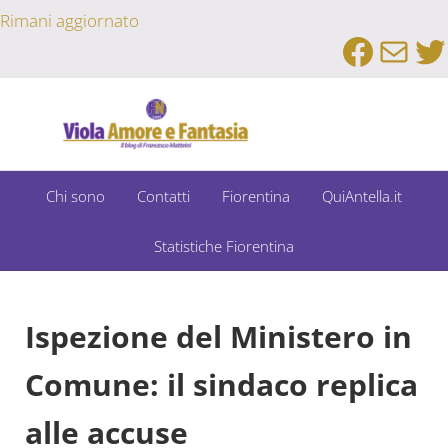
Passa al contenuto principale
Skip to after header navigation
Skip to site footer
Rimani aggiornato
Faceb
Emai
Tw
Un Bar Sport su Fiorentina e Dintorni
Viola Amore e Fantasia
Chi sono
Contatti
Fiorentina
QuiAntella.it
Statistiche Fiorentina
Ispezione del Ministero in
Comune: il sindaco replica
alle accuse