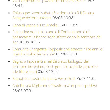
Via il cemento dal piazzale della scuola Redi
06/08
15:44
Chiuso per lavori sabato 8 e domenica 9 il Centro
Sangue dell’Annunziata
06/08 10:38
Cena di pesce al Crc Antella
06/08 09:23
“Le colline non si toccano e il Comune non è un
passacarte”: sindaco soddisfatto dopo la sentenza del
Tar
06/08 08:35
Comunità Energetica, l’opposizione attacca: “Tre anni di
ritardi e stallo decisionale”
06/08 08:13
Bagno a Ripoli entra nel Distretto biologico del
territorio fiorentino: sostegno alle aziende agricole e
alle filiere locali
05/08 13:10
Stanotte autostrada chiusa verso Sud
05/08 11:02
Antella, villa Migliorini si “trasforma” in polo sportivo
05/08 07:31