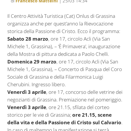
di
Francesco Matteini
| 25/03 14:34
Il Centro Attività Turistica (Cat) Onlus di Grassina
organizza anche per quest’anno la Rievocazione
storica della Passione di Cristo. Ecco il programma:
Sabato 28 marzo
, ore 17, circolo Acli (Via San
Michele 1, Grassina), – ‘È Primavera’, inaugurazione
della Mostra di pittura dedicata a Paolo Chelli.
Domenica 29 marzo
, ore 17, circolo Acli (Via San
Michele 1, Grassina), – Concerto di Pasqua del Coro
Sociale di Grassina e della Filarmonica Luigi
Cherubini. Ingresso libero.
Venerdì 3 aprile
, ore 17, concorso delle vetrine dei
negozianti di Grassina. Premiazione nel pomeriggio.
Venerdì 3 aprile
, ore 21.15, sfilata del corteo
storico per le vie di Grassina;
ore 21.15, scene
della vita e della Passione di Cristo sul Calvario
.
In caso di maltempo la manifestazione si terrà