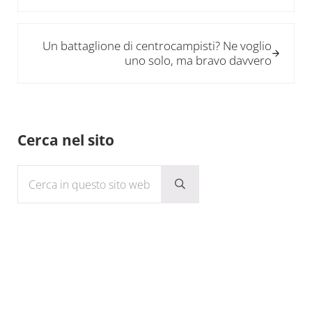
Post successivo:
Un battaglione di centrocampisti? Ne voglio
uno solo, ma bravo davvero
Sidebar
Cerca nel sito
Cerca in questo sito web
Submit search