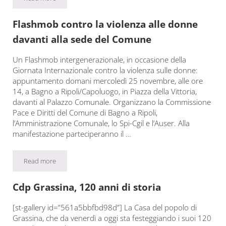
Il bilancio di Andrea Bencini, capogruppo Pd: “La nostra attenz
Flashmob contro la violenza alle donne
davanti alla sede del Comune
Un Flashmob intergenerazionale, in occasione della
Giornata Internazionale contro la violenza sulle donne:
appuntamento domani mercoledì 25 novembre, alle ore
14, a Bagno a Ripoli/Capoluogo, in Piazza della Vittoria,
davanti al Palazzo Comunale. Organizzano la Commissione
Pace e Diritti del Comune di Bagno a Ripoli,
l’Amministrazione Comunale, lo Spi-Cgil e l’Auser. Alla
manifestazione parteciperanno il …
Read more
Flashmob contro la violenza alle donne davanti alla sede del 
Cdp Grassina, 120 anni di storia
[st-gallery id=”561a5bbfbd98d”] La Casa del popolo di
Grassina, che da venerdì a oggi sta festeggiando i suoi 120