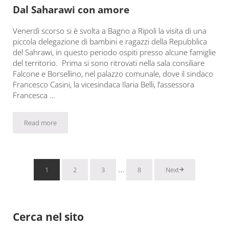
Dal Saharawi con amore
Venerdì scorso si è svolta a Bagno a Ripoli la visita di una
piccola delegazione di bambini e ragazzi della Repubblica
del Sahrawi, in questo periodo ospiti presso alcune famiglie
del territorio. Prima si sono ritrovati nella sala consiliare
Falcone e Borsellino, nel palazzo comunale, dove il sindaco
Francesco Casini, la vicesindaca Ilaria Belli, l’assessora
Francesca …
Read more
Dal Saharawi con amore
Pagine interim omesse
…
1
2
3
8
Next
Pagina
Pagina
Pagina
Pagina
Sidebar
Cerca nel sito