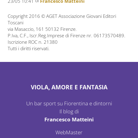
di
23/05 10:41
Francesco Matteini
Copyright 2016 © AGET Associazione Giovani Editori
Toscani
via Masaccio, 161 50132 Firenze.
P.Iva, C.F., Iscr.Reg.Imprese di Firenze nr. 06173570489.
Iscrizione ROC n. 21380
Tutti i diritti riservati.
VIOLA, AMORE E FANTASIA
Un bar sport su Fiorentina e dintorni
Il blog di
Francesco Matteini
WebMaster