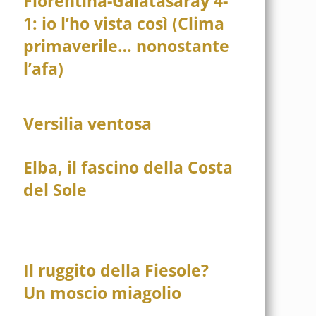
Fiorentina-Galatasaray 4-
1: io l’ho vista così (Clima
primaverile… nonostante
l’afa)
Versilia ventosa
Elba, il fascino della Costa
del Sole
Il ruggito della Fiesole?
Un moscio miagolio