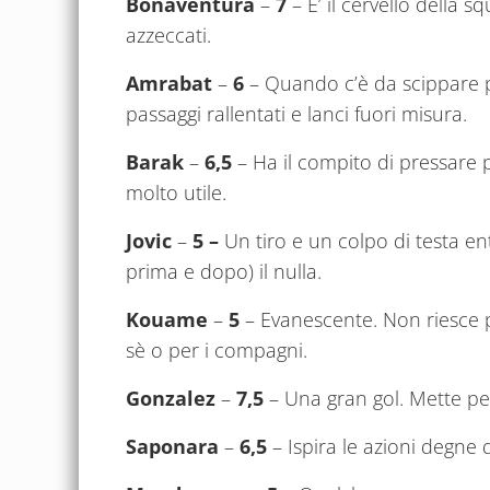
Bonaventura
–
7
– E’ il cervello della
azzeccati.
Amrabat
–
6
– Quando c’è da scippare p
passaggi rallentati e lanci fuori misura.
Barak
–
6,5
– Ha il compito di pressare 
molto utile.
Jovic
–
5 –
Un tiro e un colpo di testa ent
prima e dopo) il nulla.
Kouame
–
5
– Evanescente. Non riesce 
sè o per i compagni.
Gonzalez
–
7,5
– Una gran gol. Mette p
Saponara
–
6,5
– Ispira le azioni degne