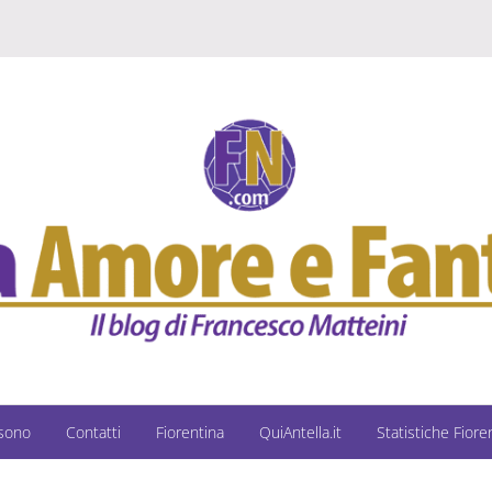
 sono
Contatti
Fiorentina
QuiAntella.it
Statistiche Fiore