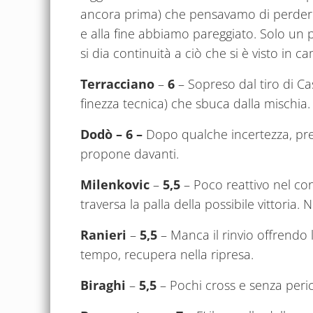
ancora prima) che pensavamo di perdere,
e alla fine abbiamo pareggiato. Solo un p
si dia continuità a ciò che si è visto in c
Terracciano
–
6
– Sopreso dal tiro di Ca
finezza tecnica) che sbuca dalla mischia. 
Dodò – 6 –
Dopo qualche incertezza, pre
propone davanti.
Milenkovic
–
5,5
– Poco reattivo nel co
traversa la palla della possibile vittoria
Ranieri
–
5,5
– Manca il rinvio offrendo l
tempo, recupera nella ripresa.
Biraghi
–
5,5
– Pochi cross e senza perico