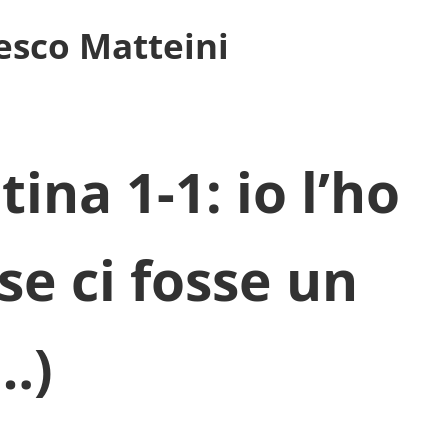
cesco Matteini
ina 1-1: io l’ho
 se ci fosse un
…)