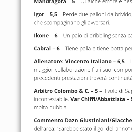
Mandragora
–
5
– Qualche errore e ne
Igor
–
5,5
– Perde due palloni da brivido
che scompaginano gli avversari.
Ikone
–
6
– Un paio di dribbling senza cad
Cabral – 6
– Tiene palla e tiene botta per
Allenatore: Vincenzo Italiano
– 6,5
– L
maggior collaborazione fra i suoi compon
precedenti prestazioni troverà continuità
Arbitro Colombo & C. – 5
– Il volo di S
incontestabile.
Var Chiffi/Abbattista – 
molto dubbia.
Commento Dazn Giustiniani/Giacche
dell’area: “Sarebbe stato il gol dell’anno