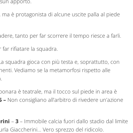
ssun apporto.
, ma è protagonista di alcune uscite palla al piede
ere, tanto per far scorrere il tempo riesce a farli.
 far rifiatare la squadra.
a squadra gioca con più testa e, soprattutto, con
enti. Vediamo se la metamorfosi rispetto alle
.
aponara è teatrale, ma il tocco sul piede in area è
5 –
Non consigliano all’arbitro di rivedere un’azione
rini
–
3
– Immobile calcia fuori dallo stadio dal limite
” urla Giaccherini… Vero sprezzo del ridicolo.