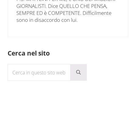
GIORNALISTI. Dice QUELLO CHE PENSA,
SEMPRE ED è COMPETENTE. Difficilmente
sono in disaccordo con lui.
Sidebar
Cerca nel sito
Cerca in questo sito web
Submit search