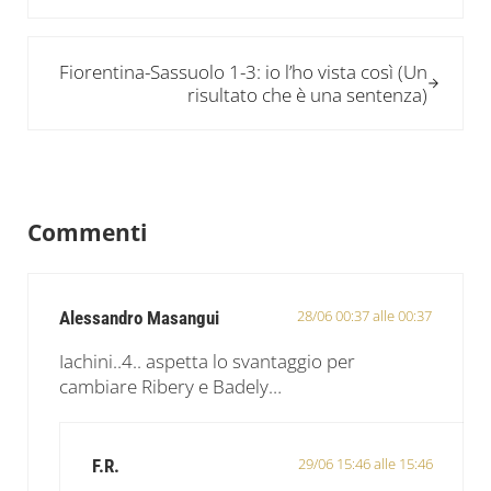
Post successivo:
Fiorentina-Sassuolo 1-3: io l’ho vista così (Un
risultato che è una sentenza)
Interazioni del lettore
Commenti
28/06 00:37 alle 00:37
Alessandro Masangui
Iachini..4.. aspetta lo svantaggio per
cambiare Ribery e Badely…
29/06 15:46 alle 15:46
F.R.