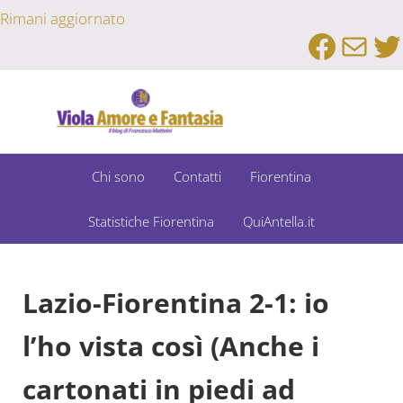
Passa al contenuto principale
Skip to after header navigation
Skip to site footer
Rimani aggiornato
Faceb
Emai
Tw
Un Bar Sport su Fiorentina e Dintorni
Viola Amore e Fantasia
Chi sono
Contatti
Fiorentina
Statistiche Fiorentina
QuiAntella.it
Lazio-Fiorentina 2-1: io
l’ho vista così (Anche i
cartonati in piedi ad