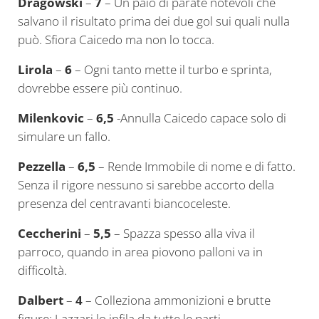
Dragowski
–
7
– Un paio di parate notevoli che
salvano il risultato prima dei due gol sui quali nulla
può. Sfiora Caicedo ma non lo tocca.
Lirola
–
6
– Ogni tanto mette il turbo e sprinta,
dovrebbe essere più continuo.
Milenkovic
–
6,5
-Annulla Caicedo capace solo di
simulare un fallo.
Pezzella
–
6,5
– Rende Immobile di nome e di fatto.
Senza il rigore nessuno si sarebbe accorto della
presenza del centravanti biancoceleste.
Ceccherini
–
5,5
– Spazza spesso alla viva il
parroco, quando in area piovono palloni va in
difficoltà.
Dalbert
–
4
– Colleziona ammonizioni e brutte
figure: Lazzari lo infila da tutte le parti.