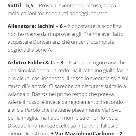
Sottil
–
5,5
– Prova a inventare qualcosa, tocca
molti palloni ma sono tutti appoggi indietro.
Allenatore: Iachini
–
6
– Nonostante la sconfitta
non ho niente da rimproverargli. Tranne aver fatto
acquistare Duncan anziché un centrocampista
degno della serie A.
Arbitro Fabbri & C. – 3
– Fischia un rigore anziché
una simulazione a Caicedo. Ha il catellino giallo facile
e in alcuni casi insensato, il rosso lo sventola solo sul
muso di Vlahovic. Ci sarebbe da discutere sul fallo a
valanga di Bastos nel primo tempo che poteva
valere il rosso; è invece da regolamento il secondo
giallo a Parolo che trattiene plaealmente Vlahovic
per la maglia, ma Fabbri non lo sa o non lo vede.
Discutibili numerose scelte su interventi fallosi o
meno. Disastroso.
+ Var
Mazzoleni/Carbone
–
2
-