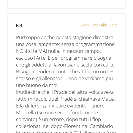
29/06 16:02 alle 16:02
F.R.
Purtroppo anche questa stagione dimostra
una cosa lampante: senza programmazione
NON si fa MAI nulla. In nessun campo,
escluso l’Arte. E per programmare bisogna
che gli addetti ai lavori siano scelti con cura.
Bisogna renderci conto che abbiamo un DS
scarso e gli allenatori… non ne vediamo più
uno buono da mo’.
Inutile dire che il Pradè dell’altra volta aveva
fatto miracoli, quel Pradè si chiamava Macia.
E la differenza mi pare evidente. Tenere
Montella (se non sei profondamente
convinto) è un errore, dopo tutti i flop
collezionati nel dopo-Fiorentina. Cambiarlo
in corso d’opera con un NON allenatore è un