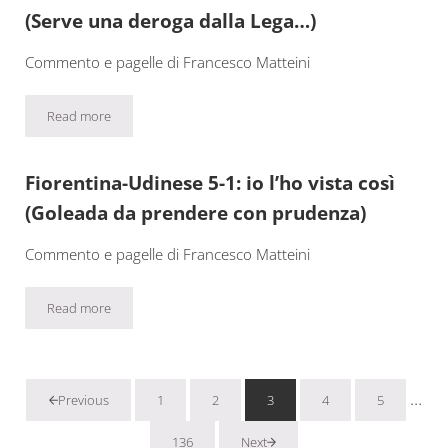
(Serve una deroga dalla Lega…)
Commento e pagelle di Francesco Matteini
Read more
Parma-Fiorentina 1-0: io l’ho vista così (Serve una deroga dalla 
Fiorentina-Udinese 5-1: io l’ho vista così
(Goleada da prendere con prudenza)
Commento e pagelle di Francesco Matteini
Read more
Fiorentina-Udinese 5-1: io l’ho vista così (Goleada da prendere
Pagi
…
1
2
3
4
5
Previous
Pagina
Pagina
Pagina
Pagina
Pagina
136
Next
Pagina