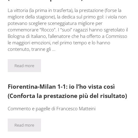
La vittoria (la prima in trasferta), la prestazione (forse la
migliore della stagione), la dedica sul primo gol: i viola non
potevano scegliere sceneggiatura migliore per
commemorare “Rocco”. I “suoi” ragazzi hanno sgretolato il
Bologna di Italiano, l’allenatore che ha offerto a Commisso
le maggiori emozioni, nel primo tempo e lo hanno
contenuto, tranne gli …
Read more
Bologna-Fiorentina 1-2: io l’ho vista così (La vttoria del presiden
Fiorentina-Milan 1-1: io l’ho vista così
(Conforta la prestazione più del risultato)
Commento e pagelle di Francesco Matteini
Read more
Fiorentina-Milan 1-1: io l’ho vista così (Conforta la prestazione pi