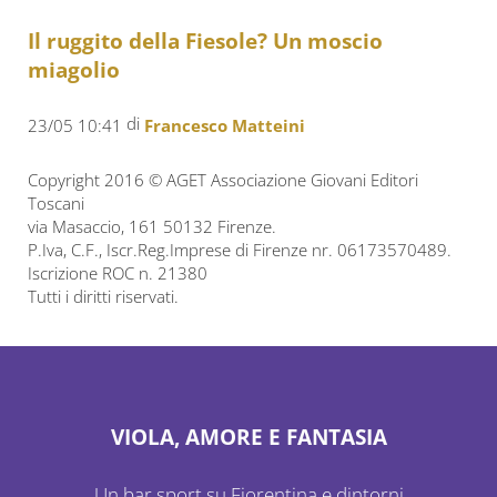
Il ruggito della Fiesole? Un moscio
miagolio
di
23/05 10:41
Francesco Matteini
Copyright 2016 © AGET Associazione Giovani Editori
Toscani
via Masaccio, 161 50132 Firenze.
P.Iva, C.F., Iscr.Reg.Imprese di Firenze nr. 06173570489.
Iscrizione ROC n. 21380
Tutti i diritti riservati.
VIOLA, AMORE E FANTASIA
Un bar sport su Fiorentina e dintorni