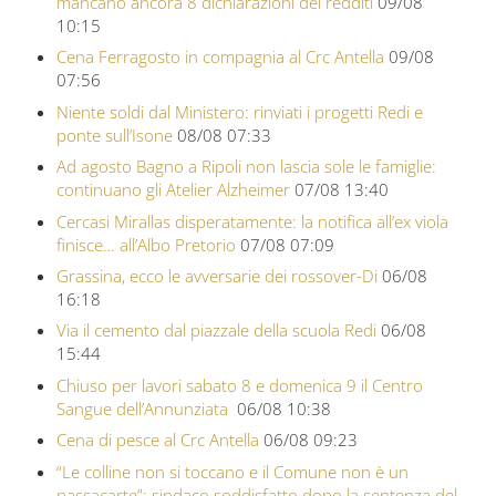
mancano ancora 8 dichiarazioni dei redditi
09/08
10:15
Cena Ferragosto in compagnia al Crc Antella
09/08
07:56
Niente soldi dal Ministero: rinviati i progetti Redi e
ponte sull’Isone
08/08 07:33
Ad agosto Bagno a Ripoli non lascia sole le famiglie:
continuano gli Atelier Alzheimer
07/08 13:40
Cercasi Mirallas disperatamente: la notifica all’ex viola
finisce… all’Albo Pretorio
07/08 07:09
Grassina, ecco le avversarie dei rossover-Di
06/08
16:18
Via il cemento dal piazzale della scuola Redi
06/08
15:44
Chiuso per lavori sabato 8 e domenica 9 il Centro
Sangue dell’Annunziata
06/08 10:38
Cena di pesce al Crc Antella
06/08 09:23
“Le colline non si toccano e il Comune non è un
passacarte”: sindaco soddisfatto dopo la sentenza del