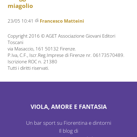
miagolio
di
23/05 10:41
Francesco Matteini
Copyright 2016 © AGET Associazione Giovani Editori
Toscani
via Masaccio, 161 50132 Firenze.
P.Iva, C.F., Iscr.Reg.Imprese di Firenze nr. 06173570489.
Iscrizione ROC n. 21380
Tutti i diritti riservati.
VIOLA, AMORE E FANTASIA
Un bar sport su Fiorentina e dintorni
Il blog di