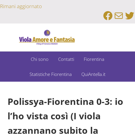
Passa al contenuto principale
Skip to after header navigation
Skip to site footer
Rimani aggiornato
Faceb
Emai
Tw
Un Bar Sport su Fiorentina e Dintorni
Viola Amore e Fantasia
Chi sono
Contatti
Fiorentina
Statistiche Fiorentina
QuiAntella.it
Polissya-Fiorentina 0-3: io
l’ho vista così (I viola
azzannano subito la