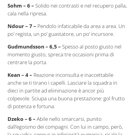
Sohm – 6 –
Solido nei contrasti e nel recupero palla,
cala nella ripresa.
Ndour – 7 –
Pendolo infaticabile da area a area. Un
po’ regista, un po’ guastatore, un po’ incursore.
Gudmundsson – 6,5 –
Spesso al posto giusto nel
momento giusto, spreca tre occasioni prima di
centrare la porta.
Kean – 4 –
Reazione inconsulta e inaccettabile
anche se ti tirano i capelli. Lasciare la squadra in
dieci in partite ad eliminazione è ancor più
colpevole. Sciupa una buona prestazione: gol frutto
di potenza e fortuna.
Dzeko – 6 –
Abile nello smarcarsi, punito
dall’egoismo dei compagni. Con lui in campo, però,
la squadra, seppur in inferiorità numerica, risale la