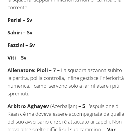
corrente.
Parisi – Sv
Sabiri – Sv
Fazzini – Sv
Viti – Sv
Allenatore: Pioli – 7 –
La squadra azzanna subito
la partita, poi la controlla, infine gestisce l’inferiorità
numerica. I cambi servono solo a far rifiatare i più
spremuti.
Arbitro
Aghayev
(Azerbaijan)
– 5
L’espulsione di
Kean c’è ma doveva essere accompagnata da quella
del suo avversario che si è attaccato ai capelli. Non
trova altre scelte difficili sul suo cammino. –
Var