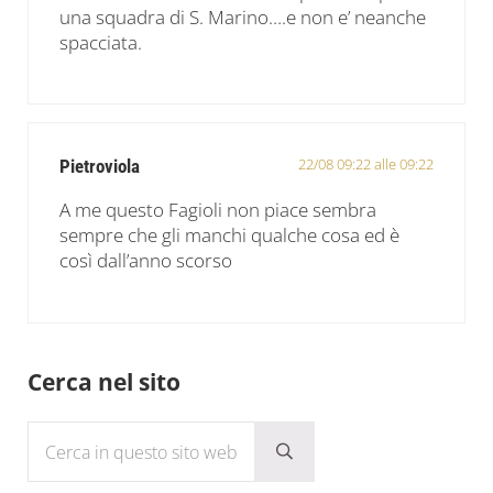
una squadra di S. Marino….e non e’ neanche
spacciata.
22/08 09:22 alle 09:22
Pietroviola
A me questo Fagioli non piace sembra
sempre che gli manchi qualche cosa ed è
così dall’anno scorso
Sidebar
Cerca nel sito
Cerca in questo sito web
Submit search