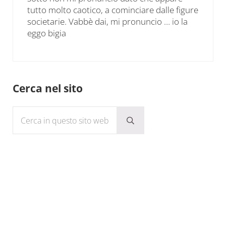
tutto molto caotico, a cominciare dalle figure
societarie. Vabbè dai, mi pronuncio … io la
eggo bigia
Sidebar
Cerca nel sito
Cerca in questo sito web
Submit search