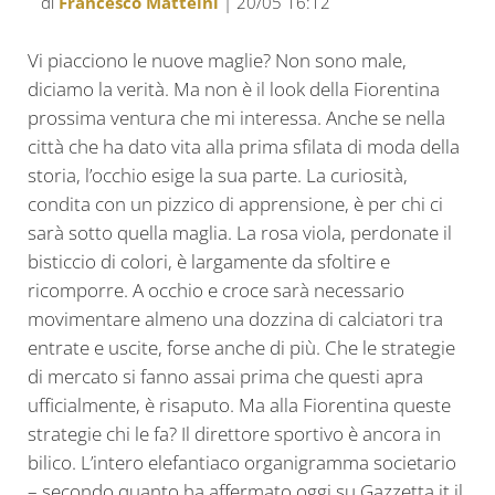
di
Francesco Matteini
| 20/05 16:12
Vi piacciono le nuove maglie? Non sono male,
diciamo la verità. Ma non è il look della Fiorentina
prossima ventura che mi interessa. Anche se nella
città che ha dato vita alla prima sfilata di moda della
storia, l’occhio esige la sua parte. La curiosità,
condita con un pizzico di apprensione, è per chi ci
sarà sotto quella maglia. La rosa viola, perdonate il
bisticcio di colori, è largamente da sfoltire e
ricomporre. A occhio e croce sarà necessario
movimentare almeno una dozzina di calciatori tra
entrate e uscite, forse anche di più. Che le strategie
di mercato si fanno assai prima che questi apra
ufficialmente, è risaputo. Ma alla Fiorentina queste
strategie chi le fa? Il direttore sportivo è ancora in
bilico. L’intero elefantiaco organigramma societario
– secondo quanto ha affermato oggi su Gazzetta.it il