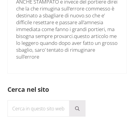
ANCHE STAMPATO e invece del portiere direi
che la che rimugina sull’errore commesso è
destinato a sbagliare di nuovo.so che e’
difficile resettare e passare all’amnesia
immediata come fanno i grandi portieri, ma
bisogna sempre provarci.questo articolo me
lo leggero quando dopo aver fatto un grosso
sbaglio, saro’ tentato di rimuginare
sull’errore
Sidebar
Cerca nel sito
Cerca in questo sito web
Submit search