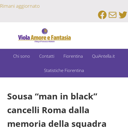
Passa al contenuto principale
Skip to after header navigation
Skip to site footer
Rimani aggiornato
Faceb
Emai
Tw
Un Bar Sport su Fiorentina e Dintorni
Viola Amore e Fantasia
Chi sono
Contatti
Fiorentina
QuiAntella.it
Statistiche Fiorentina
Sousa “man in black”
cancelli Roma dalla
memoria della squadra