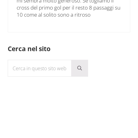
mi sembra molto generoso. Se togliamo il
cross del primo gol per il resto 8 passaggi su
10 come al solito sono a ritroso
Sidebar
Cerca nel sito
Cerca in questo sito web
Submit search