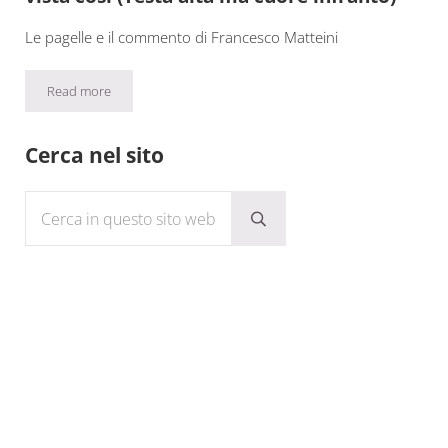
Le pagelle e il commento di Francesco Matteini
Read more
Coppa Italia / Fiorentina-Inter 1-2: io l’ho vista così (Testa alta m
Sidebar
Cerca nel sito
Cerca in questo sito web
Submit search