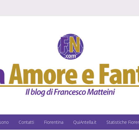
 sono
Contatti
Fiorentina
QuiAntella.it
Statistiche Fiore