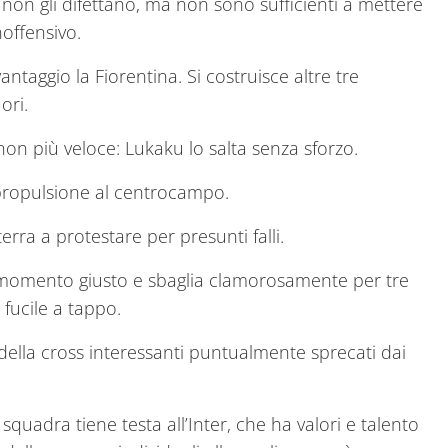
 non gli difettano, ma non sono sufficienti a mettere
noffensivo.
ntaggio la Fiorentina. Si costruisce altre tre
ori.
non più veloce: Lukaku lo salta senza sforzo.
propulsione al centrocampo.
erra a protestare per presunti falli.
l momento giusto e sbaglia clamorosamente per tre
 fucile a tappo.
odella cross interessanti puntualmente sprecati dai
 squadra tiene testa all’Inter, che ha valori e talento