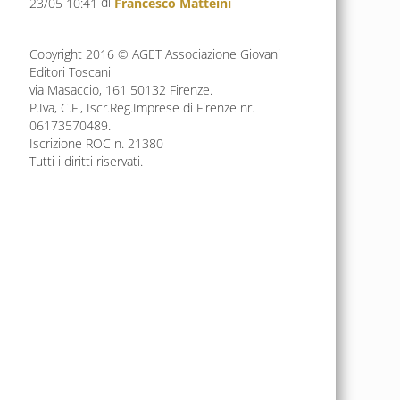
di
23/05 10:41
Francesco Matteini
Copyright 2016 © AGET Associazione Giovani
Editori Toscani
via Masaccio, 161 50132 Firenze.
P.Iva, C.F., Iscr.Reg.Imprese di Firenze nr.
06173570489.
Iscrizione ROC n. 21380
Tutti i diritti riservati.