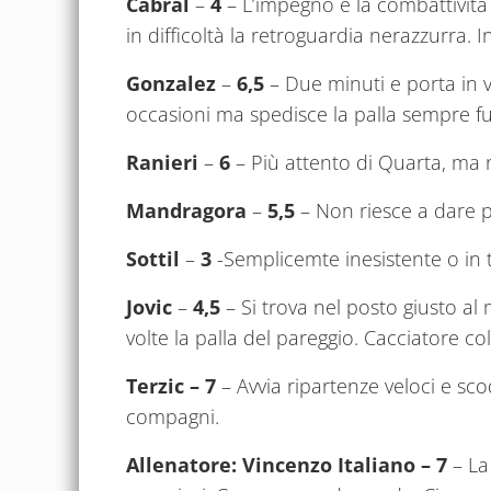
Cabral
–
4
– L’impegno e la combattività
in difficoltà la retroguardia nerazzurra. I
Gonzalez
–
6,5
– Due minuti e porta in va
occasioni ma spedisce la palla sempre fu
Ranieri
–
6
– Più attento di Quarta, ma 
Mandragora
–
5,5
– Non riesce a dare 
Sottil
–
3
-Semplicemte inesistente o in t
Jovic
–
4,5
– Si trova nel posto giusto a
volte la palla del pareggio. Cacciatore col
Terzic – 7
– Avvia ripartenze veloci e sc
compagni.
Allenatore: Vincenzo Italiano
– 7
– La