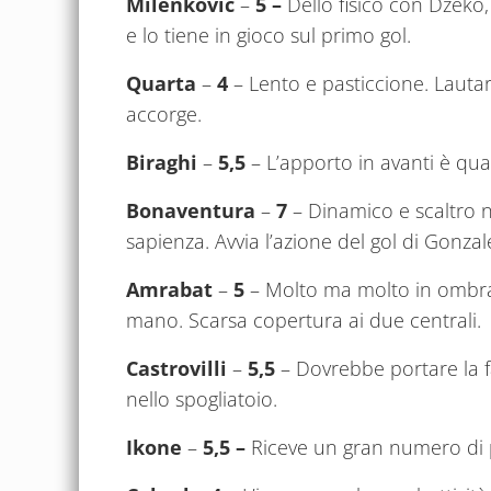
Milenkovic
–
5 –
Dello fisico con Dzeko, 
e lo tiene in gioco sul primo gol.
Quarta
–
4
– Lento e pasticcione. Lauta
accorge.
Biraghi
–
5,5
– L’apporto in avanti è quas
Bonaventura
–
7
– Dinamico e scaltro 
sapienza. Avvia l’azione del gol di Gonzal
Amrabat
–
5
– Molto ma molto in ombra,
mano. Scarsa copertura ai due centrali.
Castrovilli
–
5,5
– Dovrebbe portare la fa
nello spogliatoio.
Ikone
–
5,5 –
Riceve un gran numero di pal