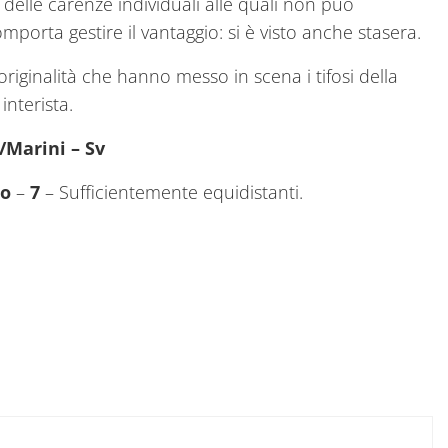
delle carenze individuali alle quali non può
mporta gestire il vantaggio: si è visto anche stasera.
originalità che hanno messo in scena i tifosi della
interista.
/Marini – Sv
ro
–
7
– Sufficientemente equidistanti.