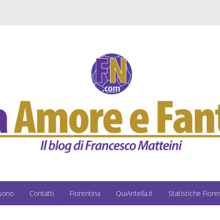
 sono
Contatti
Fiorentina
QuiAntella.it
Statistiche Fiore