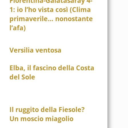
Fiorentina-Galatasaray 4-
1: io l’ho vista così (Clima
primaverile… nonostante
l’afa)
Versilia ventosa
Elba, il fascino della Costa
del Sole
Il ruggito della Fiesole?
Un moscio miagolio