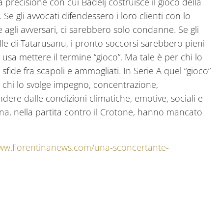
a precisione con cui Badelj costruisce il gioco della
 Se gli avvocati difendessero i loro clienti con lo
e agli avversari, ci sarebbero solo condanne. Se gli
le di Tatarusanu, i pronto soccorsi sarebbero pieni
si usa mettere il termine “gioco”. Ma tale è per chi lo
e sfide fra scapoli e ammogliati. In Serie A quel “gioco”
r chi lo svolge impegno, concentrazione,
ndere dalle condizioni climatiche, emotive, sociali e
ntina, nella partita contro il Crotone, hanno mancato
www.fiorentinanews.com/una-sconcertante-