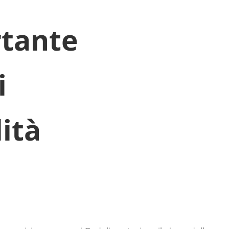
rtante
i
ità