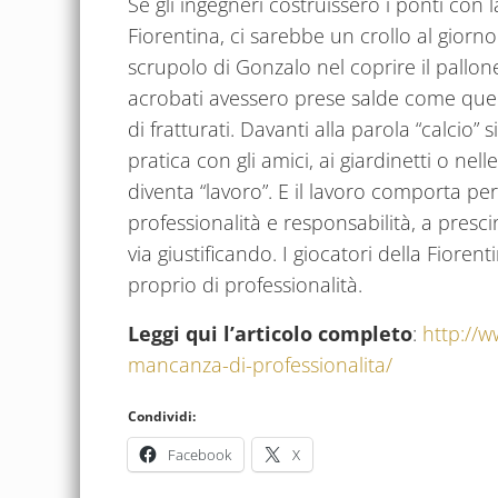
Se gli ingegneri costruissero i ponti con l
Fiorentina, ci sarebbe un crollo al giorno.
scrupolo di Gonzalo nel coprire il pallon
acrobati avessero prese salde come quel
di fratturati. Davanti alla parola “calcio” 
pratica con gli amici, ai giardinetti o nell
diventa “lavoro”. E il lavoro comporta pe
professionalità e responsabilità, a presci
via giustificando. I giocatori della Fiore
proprio di professionalità.
Leggi qui l’articolo completo
:
http://
mancanza-di-professionalita/
Condividi:
Facebook
X