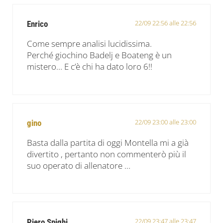
22/09 22:56 alle 22:56
Enrico
Come sempre analisi lucidissima.
Perché giochino Badelj e Boateng è un
mistero… E c’è chi ha dato loro 6!!
22/09 23:00 alle 23:00
gino
Basta dalla partita di oggi Montella mi a già
divertito , pertanto non commenterò più il
suo operato di allenatore …
22/09 23:47 alle 23:47
Piero Spighi