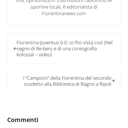
ore, opinionista in trasmissioni radiofoniche
sportive locali, è editorialista di
Fiorentinanews.com
Post precedente:
Fiorentina-Juventus 0-0: io l’ho vista così (Nel
segno di Re-bery e di una coreografia
kolossal – video)
Post successivo:
I “Campioni” della Fiorentina del secondo
scudetto alla Biblioteca di Bagno a Ripoli
Interazioni del lettore
Commenti