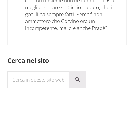
che tutti insieme non ne fanno uno. Era
meglio puntare su Ciccio Caputo, che i
goal li ha sempre fatti. Perché non
ammettere che Corvino era un
incompetente, ma lo è anche Pradè?
Sidebar
Cerca nel sito
Cerca in questo sito web
Submit search