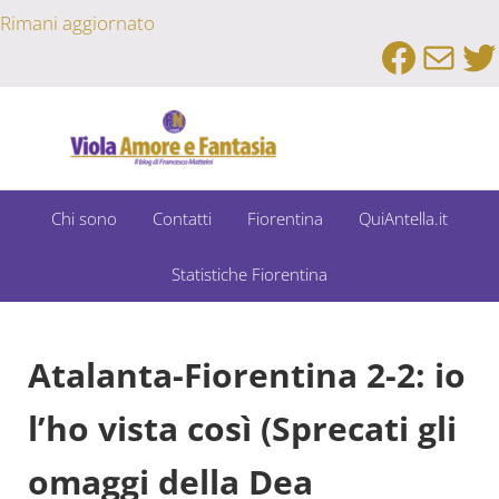
Passa al contenuto principale
Skip to after header navigation
Skip to site footer
Rimani aggiornato
Faceb
Emai
Tw
Un Bar Sport su Fiorentina e Dintorni
Viola Amore e Fantasia
Chi sono
Contatti
Fiorentina
QuiAntella.it
Statistiche Fiorentina
Atalanta-Fiorentina 2-2: io
l’ho vista così (Sprecati gli
omaggi della Dea