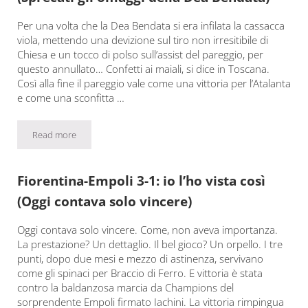
Per una volta che la Dea Bendata si era infilata la cassacca
viola, mettendo una devizione sul tiro non irresitibile di
Chiesa e un tocco di polso sull’assist del pareggio, per
questo annullato… Confetti ai maiali, si dice in Toscana.
Così alla fine il pareggio vale come una vittoria per l’Atalanta
e come una sconfitta …
Read more
Atalanta-Fiorentina 2-2: io l’ho vista così (Sprecati gli omaggi de
Fiorentina-Empoli 3-1: io l’ho vista così
(Oggi contava solo vincere)
Oggi contava solo vincere. Come, non aveva importanza.
La prestazione? Un dettaglio. Il bel gioco? Un orpello. I tre
punti, dopo due mesi e mezzo di astinenza, servivano
come gli spinaci per Braccio di Ferro. E vittoria è stata
contro la baldanzosa marcia da Champions del
sorprendente Empoli firmato Iachini. La vittoria rimpingua