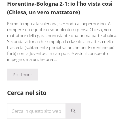
Fiorentina-Bologna 2-1: io l’ho vista così
(Chiesa, un vero mattatore)
Primo tempo alla valeriana, secondo al peperoncino. A
rompere un equilibrio sonnolento ci pensa Chiesa, vero
mattatore della gara, nonostante una prima parte abulica.
Seconda vittoria che rimpolpa la classifica in attesa della
trasferta (solitamente priobitiva anche per Fiorentine più
forti) con la Juventus. In campo si è visto il consuento
impegno, ma anche una …
Read more
Fiorentina-Bologna 2-1: io l’ho vista così (Chiesa, un vero mattat
Sidebar
Cerca nel sito
Cerca in questo sito web
Submit search