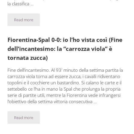
la classifica …
Read more
Fiorentina-Empoli 3-1: io l’ho vista così (Oggi contava solo vincer
Fiorentina-Spal 0-0: io l’ho vista così (Fine
dell’incantesimo: la “carrozza viola” è
tornata zucca)
Fine dell’incantesimo. Al 93′ minuto della settima partita la
carrozza viola torna ad essere zucca, i cavalli ridiventano
topolini e il cocchiere un bastardino. Si calano le carte e il
settebello ce l’ha in mano la Spal che prolunga la propria
serie di partite utili, mentre la Fiorentina vede infrangersi
l’obiettivo della settima vittoria consecutiva …
Read more
Fiorentina-Spal 0-0: io l’ho vista così (Fine dell’incantesimo: la “