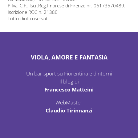
P.Iva, C.F., Iscr.Reg.Imprese di Firenze nr. 06173570489.
Iscrizione ROC n. 21380
Tutti i diritti riservati.
VIOLA, AMORE E FANTASIA
Un bar sport su Fiorentina e dintorni
Il blog di
Francesco Matteini
WebMaster
Claudio Tirinnanzi