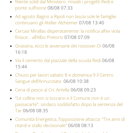
Niente soldi dal Ministero: rinviati i progetti Redi e
ponte sull’Isone
08/08 07:33
Ad agosto Bagno a Ripoli non lascia sole le famiglie:
continuano gli Atelier Alzheimer
07/08 13:40
Cercasi Mirallas disperatamente: la notifica all’ex viola
finisce… all’Albo Pretorio
07/08 07:09
Grassina, ecco le avversarie dei rossover-Di
06/08
16:18
Via il cemento dal piazzale della scuola Redi
06/08
15:44
Chiuso per lavori sabato 8 e domenica 9 il Centro
Sangue dell’Annunziata
06/08 10:38
Cena di pesce al Crc Antella
06/08 09:23
“Le colline non si toccano e il Comune non è un
passacarte”: sindaco soddisfatto dopo la sentenza del
Tar
06/08 08:35
Comunità Energetica, l’opposizione attacca: “Tre anni di
ritardi e stallo decisionale”
06/08 08:13