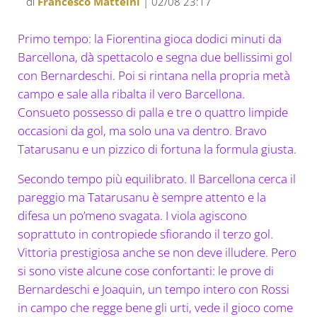
di
Francesco Matteini
| 02/08 23:17
Primo tempo: la Fiorentina gioca dodici minuti da
Barcellona, dà spettacolo e segna due bellissimi gol
con Bernardeschi. Poi si rintana nella propria metà
campo e sale alla ribalta il vero Barcellona.
Consueto possesso di palla e tre o quattro limpide
occasioni da gol, ma solo una va dentro. Bravo
Tatarusanu e un pizzico di fortuna la formula giusta.
Secondo tempo più equilibrato. Il Barcellona cerca il
pareggio ma Tatarusanu è sempre attento e la
difesa un po’meno svagata. I viola agiscono
soprattuto in contropiede sfiorando il terzo gol.
Vittoria prestigiosa anche se non deve illudere. Pero
si sono viste alcune cose confortanti: le prove di
Bernardeschi e Joaquin, un tempo intero con Rossi
in campo che regge bene gli urti, vede il gioco come