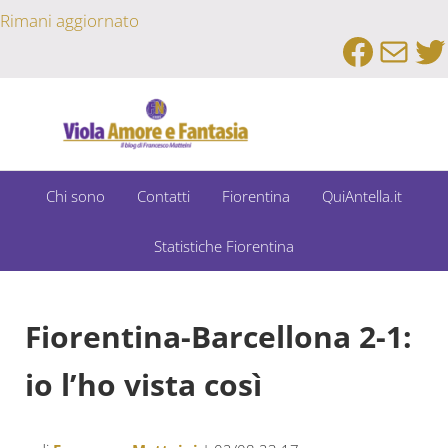
Passa al contenuto principale
Skip to after header navigation
Skip to site footer
Rimani aggiornato
Faceb
Emai
Tw
Un Bar Sport su Fiorentina e Dintorni
Viola Amore e Fantasia
Chi sono
Contatti
Fiorentina
QuiAntella.it
Statistiche Fiorentina
Fiorentina-Barcellona 2-1:
io l’ho vista così