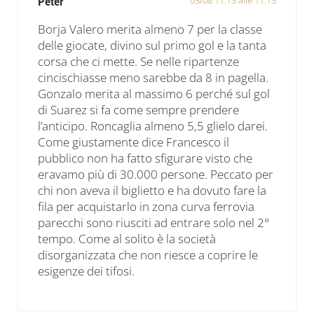
03/08 11:13 alle 11:13
Peter
Borja Valero merita almeno 7 per la classe
delle giocate, divino sul primo gol e la tanta
corsa che ci mette. Se nelle ripartenze
cincischiasse meno sarebbe da 8 in pagella.
Gonzalo merita al massimo 6 perché sul gol
di Suarez si fa come sempre prendere
l’anticipo. Roncaglia almeno 5,5 glielo darei.
Come giustamente dice Francesco il
pubblico non ha fatto sfigurare visto che
eravamo più di 30.000 persone. Peccato per
chi non aveva il biglietto e ha dovuto fare la
fila per acquistarlo in zona curva ferrovia
parecchi sono riusciti ad entrare solo nel 2°
tempo. Come al solito è la società
disorganizzata che non riesce a coprire le
esigenze dei tifosi.