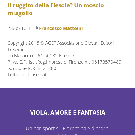
Il ruggito della Fiesole? Un moscio
miagolio
di
23/05 10:41
Francesco Matteini
Copyright 2016 © AGET Associazione Giovani Editori
Toscani
via Masaccio, 161 50132 Firenze.
P.Iva, C.F., Iscr.Reg.Imprese di Firenze nr. 06173570489.
Iscrizione ROC n. 21380
Tutti i diritti riservati.
VIOLA, AMORE E FANTASIA
Un bar sport su Fiorentina e dintorni