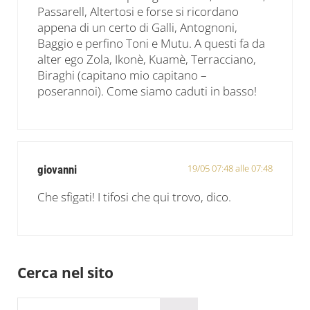
Passarell, Altertosi e forse si ricordano
appena di un certo di Galli, Antognoni,
Baggio e perfino Toni e Mutu. A questi fa da
alter ego Zola, Ikonè, Kuamè, Terracciano,
Biraghi (capitano mio capitano –
poserannoi). Come siamo caduti in basso!
19/05 07:48 alle 07:48
giovanni
Che sfigati! I tifosi che qui trovo, dico.
Sidebar
Cerca nel sito
Cerca in questo sito web