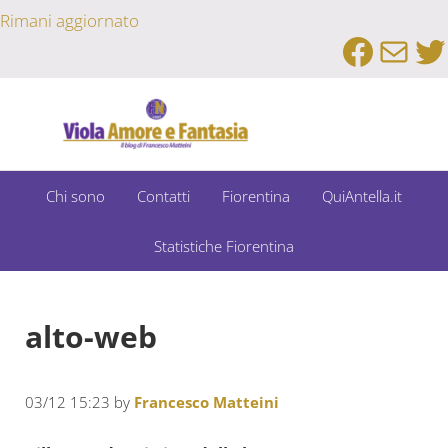
Passa al contenuto principale
Skip to after header navigation
Skip to site footer
Rimani aggiornato
Faceb
Emai
Tw
Un Bar Sport su Fiorentina e Dintorni
Viola Amore e Fantasia
Chi sono
Contatti
Fiorentina
QuiAntella.it
Statistiche Fiorentina
alto-web
03/12 15:23
by
Francesco Matteini