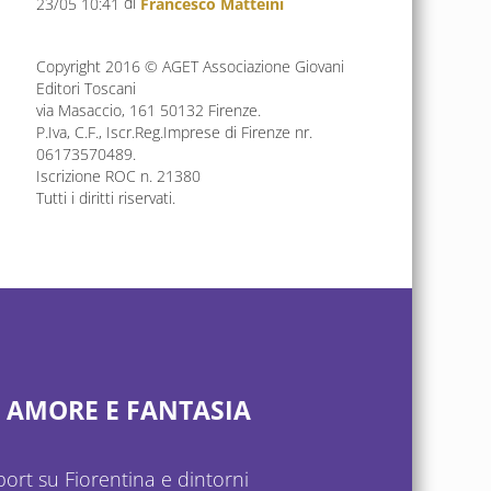
di
23/05 10:41
Francesco Matteini
Copyright 2016 © AGET Associazione Giovani
Editori Toscani
via Masaccio, 161 50132 Firenze.
P.Iva, C.F., Iscr.Reg.Imprese di Firenze nr.
06173570489.
Iscrizione ROC n. 21380
Tutti i diritti riservati.
, AMORE E FANTASIA
ort su Fiorentina e dintorni