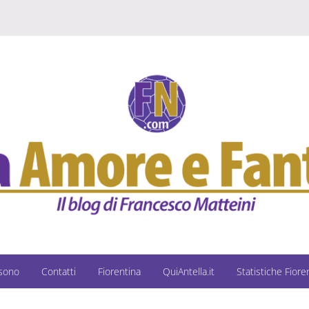
 sono
Contatti
Fiorentina
QuiAntella.it
Statistiche Fiore