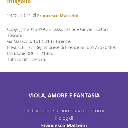
miagolio
di
23/05 10:41
Francesco Matteini
Copyright 2016 © AGET Associazione Giovani Editori
Toscani
via Masaccio, 161 50132 Firenze.
P.Iva, C.F., Iscr.Reg.Imprese di Firenze nr. 06173570489.
Iscrizione ROC n. 21380
Tutti i diritti riservati.
VIOLA, AMORE E FANTASIA
Un bar sport su Fiorentina e dintorni
Il blog di
Francesco Matteini